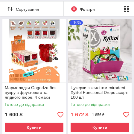
Сортування
0
Фільтри
–10%
Мармеладки Gogodza без
Цукерки з ксилітом miradent
цукру з фруктового та
Xylitol Functional Drops асорті
ягідного пюре, 4 смаки
100 шт
(яблуко, порічка, малина,
Готово до відправки
Готово до відправки
бузина), 20 шт
1 600
1 672
₴
₴
1 856 ₴
Купити
Купити