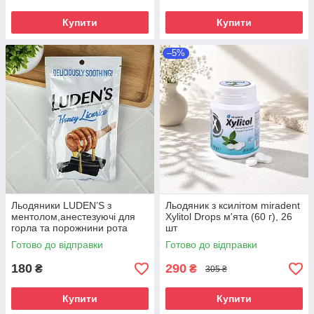
Купити
Купити
–5%
Льодяники LUDEN’S з
Льодяник з ксилітом miradent
ментолом,анестезуючі для
Xylitol Drops м'ята (60 г), 26
горла та порожнини рота
шт
(мед і лакриця), 30 шт
Готово до відправки
Готово до відправки
180
290
₴
₴
305 ₴
Купити
Купити