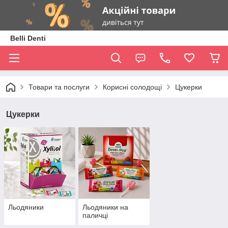
Belli Denti
Товари та послуги
Корисні солодощі
Цукерки
Цукерки
Льодяники
Льодяники на
паличці