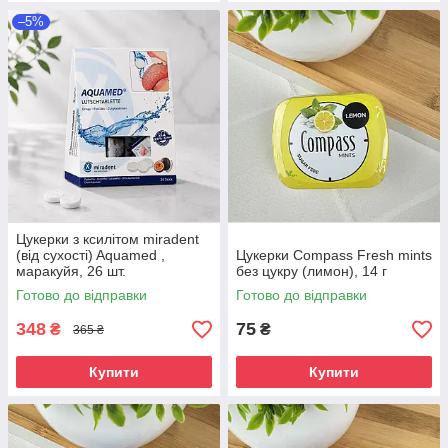
–5%
Цукерки з ксилітом miradent
(від сухості) Aquamed ,
Цукерки Compass Fresh mints
маракуйя, 26 шт.
без цукру (лимон), 14 г
Готово до відправки
Готово до відправки
348
75
₴
₴
365 ₴
Купити
Купити