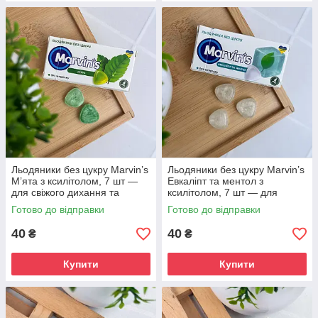
Льодяники без цукру Marvin’s
Льодяники без цукру Marvin’s
М’ята з ксилітолом, 7 шт —
Евкаліпт та ментол з
для свіжого дихання та
ксилітолом, 7 шт — для
профілактики карієсу
свіжого дихання та чистоти
Готово до відправки
Готово до відправки
ротової порожнини
40
40
₴
₴
Купити
Купити