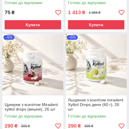
Готово до відправки
Готово до відправки
75
1 413
₴
₴
1 484 ₴
Купити
Купити
–5%
–5%
Льодяник з ксилітом miradent
Цукеркм з ксилітом Miradent
Xylitol Drops диня (60 г), 26
xylitol drops (вишня), 26 шт
шт
Готово до відправки
Готово до відправки
290
290
₴
₴
305 ₴
305 ₴