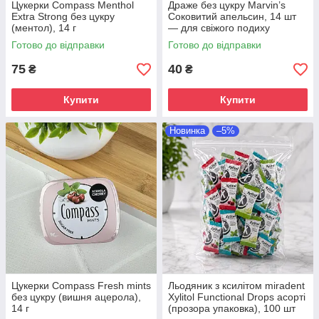
Цукерки Compass Menthol
Драже без цукру Marvin’s
Extra Strong без цукру
Соковитий апельсин, 14 шт
(ментол), 14 г
— для свіжого подиху
Готово до відправки
Готово до відправки
75
40
₴
₴
Купити
Купити
Новинка
–5%
Цукерки Compass Fresh mints
Льодяник з ксилітом miradent
без цукру (вишня ацерола),
Xylitol Functional Drops асорті
14 г
(прозора упаковка), 100 шт