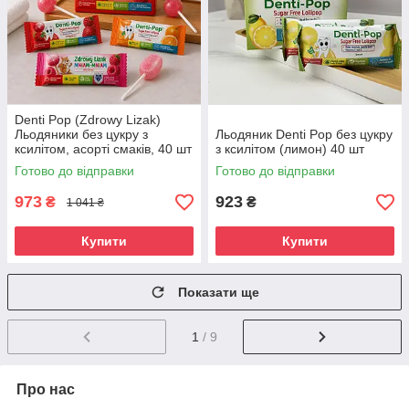
Denti Pop (Zdrowy Lizak)
Льодяники без цукру з
Льодяник Denti Pop без цукру
ксилітом, асорті смаків, 40 шт
з ксилітом (лимон) 40 шт
Готово до відправки
Готово до відправки
973
923
₴
₴
1 041 ₴
Купити
Купити
Показати ще
1
/ 9
Про нас