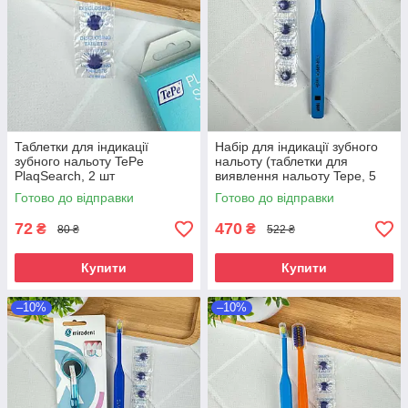
Таблетки для індикації
Набір для індикації зубного
зубного нальоту TePe
нальоту (таблетки для
PlaqSearch, 2 шт
виявлення нальоту Tepe, 5
шт і монопучкова зубна щітка
Готово до відправки
Готово до відправки
Curaprox Single CS 1009
72
470
₴
₴
80 ₴
522 ₴
Купити
Купити
–10%
–10%