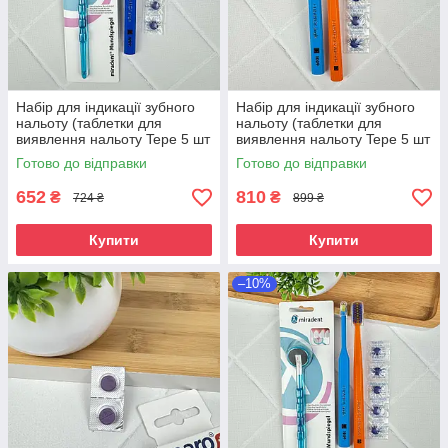
Набір для індикації зубного
Набір для індикації зубного
нальоту (таблетки для
нальоту (таблетки для
виявлення нальоту Tepe 5 шт
виявлення нальоту Tepe 5 шт
і монопучкова зубна щітка
і монопучкова зубна щітка
Готово до відправки
Готово до відправки
Curaprox Single CS 1009
Curaprox Single CS 1009
652
810
₴
₴
724 ₴
899 ₴
Купити
Купити
–10%