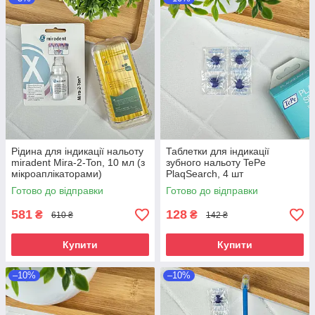
Рідина для індикації нальоту
Таблетки для індикації
miradent Mira-2-Ton, 10 мл (з
зубного нальоту TePe
мікроаплікаторами)
PlaqSearch, 4 шт
Готово до відправки
Готово до відправки
581
128
₴
₴
610 ₴
142 ₴
Купити
Купити
–10%
–10%