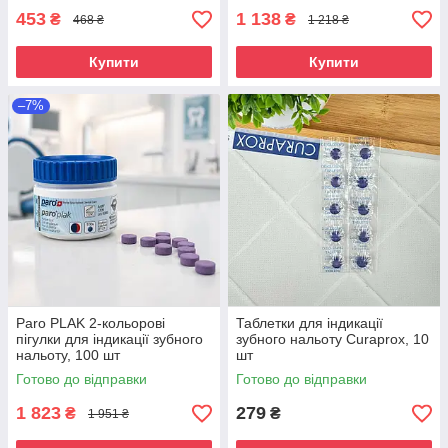
453
1 138
₴
₴
468 ₴
1 218 ₴
Купити
Купити
–7%
Paro PLAK 2-кольорові
Таблетки для індикації
пігулки для індикації зубного
зубного нальоту Curaprox, 10
нальоту, 100 шт
шт
Готово до відправки
Готово до відправки
1 823
279
₴
₴
1 951 ₴