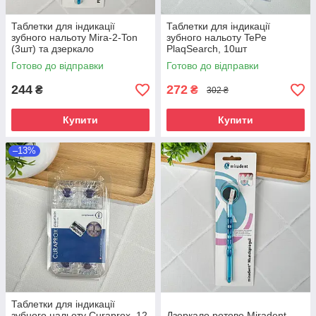
Таблетки для індикації
Таблетки для індикації
зубного нальоту Mira-2-Ton
зубного нальоту TePe
(3шт) та дзеркало
PlaqSearch, 10шт
Готово до відправки
Готово до відправки
244
272
₴
₴
302 ₴
Купити
Купити
–13%
Таблетки для індикації
зубного нальоту Curaprox, 12
Дзеркало ротове Miradent