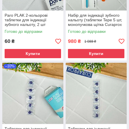
Paro PLAK 2-кольорові
Набір для індикації зубного
таблетки для індикації
нальоту (таблетки Tepe 5 шт,
зубного нальоту, 2 шт
монопучкова щітка Curaprox
CS 1009 для брекетів, щітка
Готово до відправки
Готово до відправки
Curaprox Ortho
60
980
₴
₴
1 088 ₴
Купити
Купити
–10%
Таблетки для індикації
Таблетки для індикації