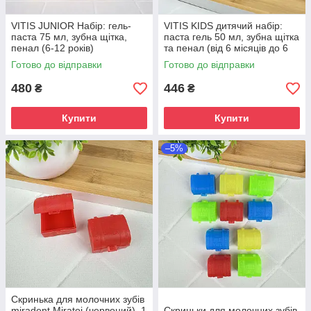
VITIS JUNIOR Набір: гель-
VITIS KIDS дитячий набір:
паста 75 мл, зубна щітка,
паста гель 50 мл, зубна щітка
пенал (6-12 років)
та пенал (від 6 місяців до 6
років)
Готово до відправки
Готово до відправки
480
446
₴
₴
Купити
Купити
–5%
Скринька для молочних зубів
miradent Miratoi (червоний), 1
Скриньки для молочних зубів