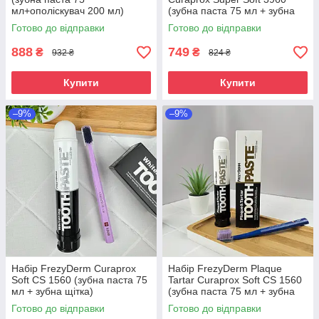
мл+ополіскувач 200 мл)
(зубна паста 75 мл + зубна
щітка Super Soft)
Готово до відправки
Готово до відправки
888
749
₴
₴
932 ₴
824 ₴
Купити
Купити
–9%
–9%
Набір FrezyDerm Curaprox
Набір FrezyDerm Plaque
Soft CS 1560 (зубна паста 75
Tartar Curaprox Soft CS 1560
мл + зубна щітка)
(зубна паста 75 мл + зубна
щітка)
Готово до відправки
Готово до відправки