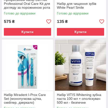
Professional Oral Care Kit для
Набір для чищення зубів
догляду за порожниною рота
White Pearl Smile
Готово до відправки
Готово до відправки
575
135
₴
₴
Купити
Купити
Набір Miradent I-Prox Care
Набір VITIS Whitening зубна
Set (монопучкова щітка,
паста 100 мл + ополіскувач
скейлер, дзеркало)
500 мл - безпечне
відбілювання, захист емалі