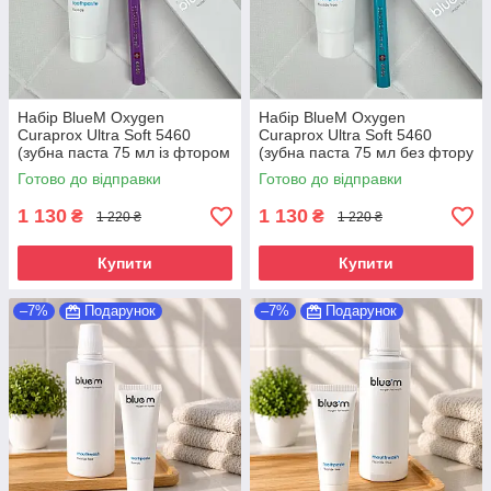
Набір BlueM Oxygen
Набір BlueM Oxygen
Curaprox Ultra Soft 5460
Curaprox Ultra Soft 5460
(зубна паста 75 мл із фтором
(зубна паста 75 мл без фтору
+ зубна щітка Ultra Soft)
+ щітка Ultra Soft)
Готово до відправки
Готово до відправки
1 130
1 130
₴
₴
1 220 ₴
1 220 ₴
Купити
Купити
–7%
Подарунок
–7%
Подарунок