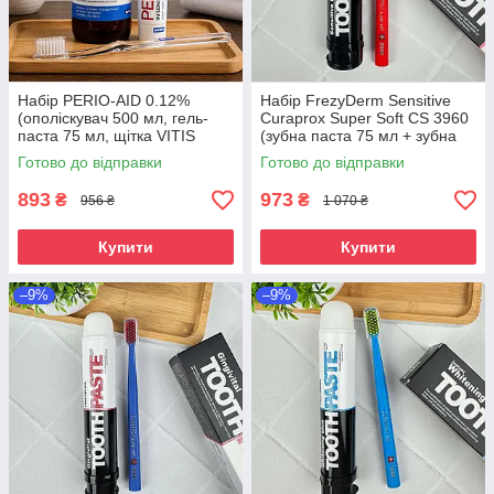
Набір PERIO-AID 0.12%
Набір FrezyDerm Sensitive
(ополіскувач 500 мл, гель-
Curaprox Super Soft CS 3960
паста 75 мл, щітка VITIS
(зубна паста 75 мл + зубна
SURGICAL CAMPAIGN)
щітка)
Готово до відправки
Готово до відправки
893
973
₴
₴
956 ₴
1 070 ₴
Купити
Купити
–9%
–9%