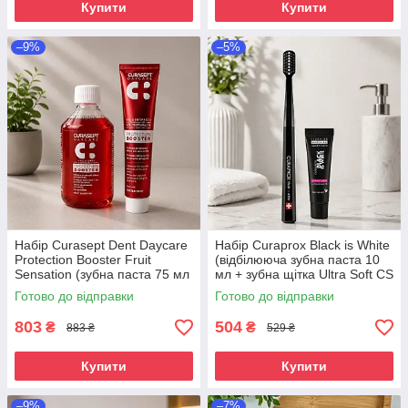
Купити
Купити
–9%
–5%
Набір Curasept Dent Daycare
Набір Curaprox Black is White
Protection Booster Fruit
(відбілююча зубна паста 10
Sensation (зубна паста 75 мл
мл + зубна щітка Ultra Soft CS
+ ополіскувач 500 мл)
5460)
Готово до відправки
Готово до відправки
803
504
₴
₴
883 ₴
529 ₴
Купити
Купити
–9%
–7%