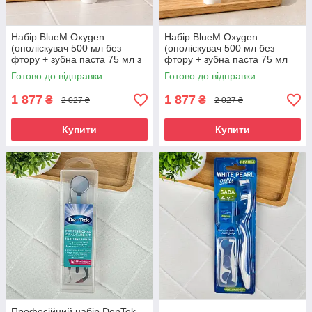
Набір BlueM Oxygen
Набір BlueM Oxygen
(ополіскувач 500 мл без
(ополіскувач 500 мл без
фтору + зубна паста 75 мл з
фтору + зубна паста 75 мл
фтором)
без фтору)
Готово до відправки
Готово до відправки
1 877
1 877
₴
₴
2 027 ₴
2 027 ₴
Купити
Купити
Професійний набір DenTek