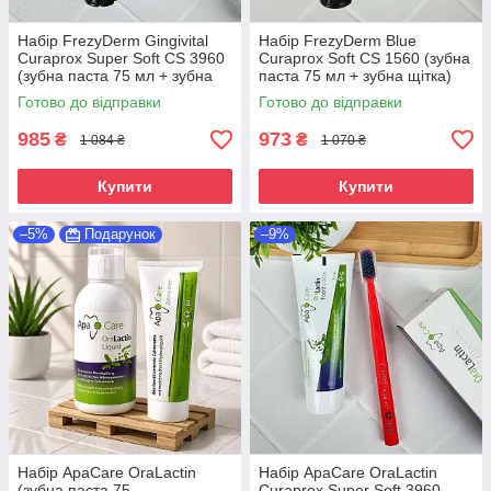
Набір FrezyDerm Gingivital
Набір FrezyDerm Blue
Curaprox Super Soft CS 3960
Curaprox Soft CS 1560 (зубна
(зубна паста 75 мл + зубна
паста 75 мл + зубна щітка)
щітка)
Готово до відправки
Готово до відправки
985
973
₴
₴
1 084 ₴
1 070 ₴
Купити
Купити
–5%
Подарунок
–9%
Набір ApaCare OraLactin
Набір ApaCare OraLactin
(зубна паста 75
Curaprox Super Soft 3960