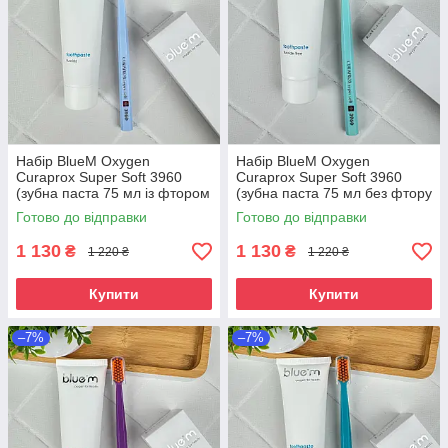
Набір BlueM Oxygen
Набір BlueM Oxygen
Curaprox Super Soft 3960
Curaprox Super Soft 3960
(зубна паста 75 мл із фтором
(зубна паста 75 мл без фтору
+ зубна щітка Super Soft)
+ зубна щітка Super Soft)
Готово до відправки
Готово до відправки
1 130
1 130
₴
₴
1 220 ₴
1 220 ₴
Купити
Купити
–7%
–7%