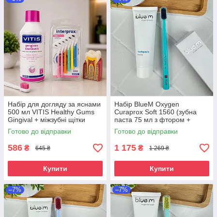
Набір для догляду за яснами
Набір BlueM Oxygen
500 мл VITIS Healthy Gums
Curaprox Soft 1560 (зубна
Gingival + міжзубні щітки
паста 75 мл з фтором +
INTERPROX PLUS 2G MIX 6
зубна щітка Soft)
Готово до відправки
Готово до відправки
шт
586
1 175
₴
₴
645 ₴
1 269 ₴
Купити
Купити
–7%
–7%