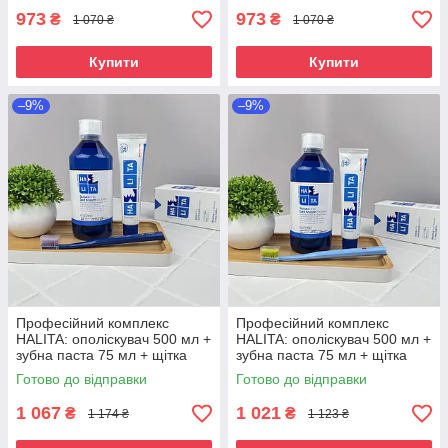
973
973
₴
₴
1 070 ₴
1 070 ₴
Купити
Купити
–9%
–9%
Професійний комплекс
Професійний комплекс
HALITA: ополіскувач 500 мл +
HALITA: ополіскувач 500 мл +
зубна паста 75 мл + щітка
зубна паста 75 мл + щітка
Curaprox Soft 1560 |
Curaprox Soft 1560 |
Готово до відправки
Готово до відправки
Профілактика зубного
Профілактика зубного
нальоту та
нальоту та
1 067
1 021
₴
₴
1 174 ₴
1 123 ₴