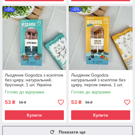
–5%
–5%
Льодяник Gogodza з ксилітом
Льодяник Gogodza
без цукру, натуральний,
натуральний з ксилітом без
брусниця, 1 шт, Україна
цукру, персик ожина, 1 шт,
Україна
Готово до відправки
Готово до відправки
53
53
₴
₴
56 ₴
56 ₴
Купити
Купити
Показати ще