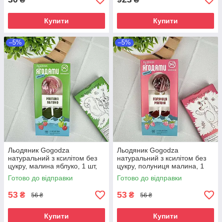
Купити
Купити
–5%
–5%
Льодяник Gogodza
Льодяник Gogodza
натуральний з ксилітом без
натуральний з ксилітом без
цукру, малина яблуко, 1 шт,
цукру, полуниця малина, 1
Україна
шт, Україна
Готово до відправки
Готово до відправки
53
53
₴
₴
56 ₴
56 ₴
Купити
Купити