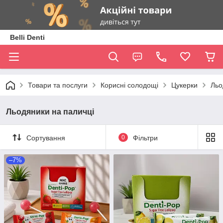
Belli Denti
Товари та послуги
Корисні солодощі
Цукерки
Льо
Льодяники на паличці
Сортування
0
Фільтри
–7%