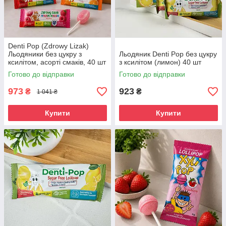
Denti Pop (Zdrowy Lizak)
Льодяники без цукру з
Льодяник Denti Pop без цукру
ксилітом, асорті смаків, 40 шт
з ксилітом (лимон) 40 шт
Готово до відправки
Готово до відправки
973
923
₴
₴
1 041 ₴
Купити
Купити