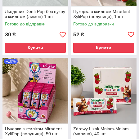
Льодяник Denti Pop без цукру
Цукерка з ксилітом Miradent
з ксилітом (лимон) 1 шт
XyliPop (полуниця), 1 шт
Готово до відправки
Готово до відправки
30
52
₴
₴
Купити
Купити
–10%
Цукерки з ксилітом Miradent
Zdrowy Lizak Mniam-Mniam
XyliPop (полуниця), 50 шт
(малина), 40 шт