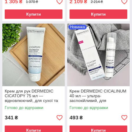
1 305
2 109
₴
₴
1 370 ₴
2 214 ₴
Купити
Купити
Новинка
Крем для рук DERMEDIC
Крем DERMEDIC CICALINUM
CICATOPY 75 мл —
40 мл — ультра-
відновлюючий, для сухої та
заспокійливий, для
атопічної шкіри
відновлення сухої та
Готово до відправки
Готово до відправки
атопічної шкіри
341
493
₴
₴
Купити
Купити