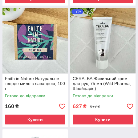
–7%
Faith in Nature Натуральне
CERALBA Живильний крем
тверде мило з лавандою, 100
для рук, 75 мл (Wild Pharma,
г
Швейцарія)
Готово до відправки
Готово до відправки
160
627
₴
₴
677 ₴
Купити
Купити