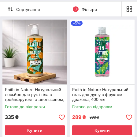
Сортування
0
Фільтри
–5%
Faith in Nature Натуральний
Faith in Nature Натуральний
лосьйон для рук і тіла з
гель для душу з фруктом
грейпфрутом та апельсином,
дракона, 400 мл
400 мл
Готово до відправки
Готово до відправки
335
289
₴
₴
303 ₴
Купити
Купити