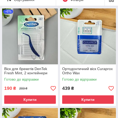
–6%
Віск для брекетів DenTek
Ортодонтичний віск Curaprox
Fresh Mint, 2 контейнери
Ortho Wax
Готово до відправки
Готово до відправки
190
439
₴
₴
203 ₴
Купити
Купити