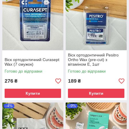
Віск ортодонтичний Pesitro
Віск ортодонтичний Curasept
Ortho Wax (pre-cut) з
Wax (7 смужок)
вітаміном Е, 1шт
Готово до відправки
Готово до відправки
276
189
₴
₴
Купити
Купити
–4%
–9%