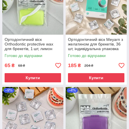
Ортодонтичний віск
Ортодонтичний віск Meyarn з
Orthodontic protective wax
желатином для брекетів, 36
для брекетів, 1 шт, лимон
шт, індивідуальна упаковка
Готово до відправки
Готово до відправки
65
185
₴
₴
68 ₴
204 ₴
Купити
Купити
–9%
–4%