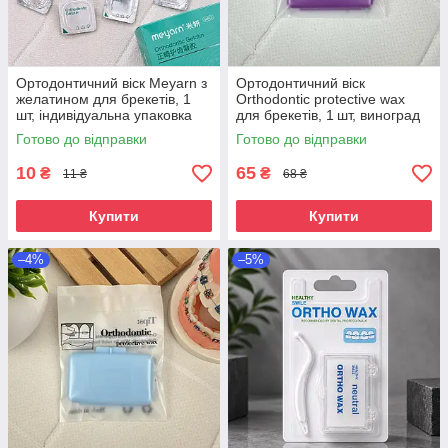
Ортодонтичний віск Meyarn з
Ортодонтичний віск
желатином для брекетів, 1
Orthodontic protective wax
шт, індивідуальна упаковка
для брекетів, 1 шт, виноград
Готово до відправки
Готово до відправки
10
65
₴
₴
11 ₴
68 ₴
Купити
Купити
–4%
–5%