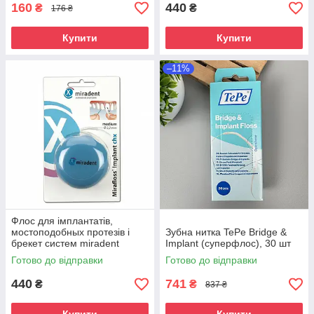
160
440
₴
₴
176 ₴
Купити
Купити
–11%
Флос для імплантатів,
мостоподобных протезів і
Зубна нитка TePe Bridge &
брекет систем miradent
Implant (суперфлос), 30 шт
Mirafloss Implant CHX (2,2
Готово до відправки
Готово до відправки
mm)
440
741
₴
₴
837 ₴