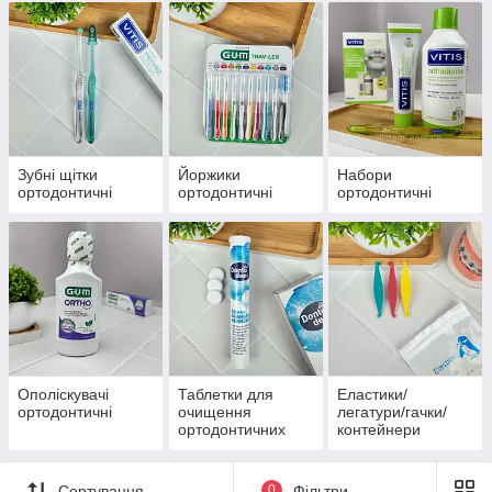
Зубні щітки
Йоржики
Набори
ортодонтичні
ортодонтичні
ортодонтичні
Ополіскувачі
Таблетки для
Еластики/
ортодонтичні
очищення
легатури/гачки/
ортодонтичних
контейнери
конструкцій
Сортування
0
Фільтри