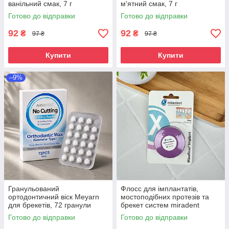
ванільний смак, 7 г
м'ятний смак, 7 г
Готово до відправки
Готово до відправки
92
92
₴
₴
97 ₴
97 ₴
Купити
Купити
–9%
Гранульований
Флосс для імплантатів,
ортодонтичний віск Meyarn
мостоподібних протезів та
для брекетів, 72 гранули
брекет систем miradent
(3×24 шт), харчовий захисний
Mirafloss Implant CHX (1,5
Готово до відправки
Готово до відправки
віск
mm), рожевий