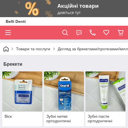
Belli Denti
Товари та послуги
Догляд за брекетами/протезами/імп
Брекети
Віск
Зубні нитки
Зубні пасти
ортодонтичні
ортодонтичні