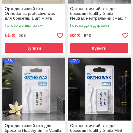
Ортодонтичний віск
Ортодонтичний віск для
Orthodontic protective wax
брекетів Healthy Smile
для брекетів, 1 шт, м'ята
Neutral, нейтральний смак, 7
г
Готово до відправки
Готово до відправки
65
92
₴
₴
68 ₴
97 ₴
Купити
Купити
–5%
–5%
Ортодонтичний віск для
Ортодонтичний віск для
брекетів Healthy Smile Vanilla,
брекетів Healthy Smile Mint,