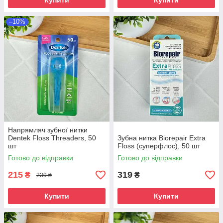
Купити
Купити
–10%
Напрямляч зубної нитки
Dentek Floss Threaders, 50
Зубна нитка Biorepair Extra
шт
Floss (суперфлос), 50 шт
Готово до відправки
Готово до відправки
215
319
₴
₴
239 ₴
Купити
Купити