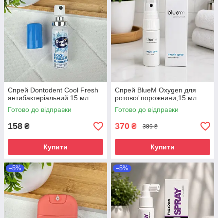
Спрей Dontodent Cool Fresh
Спрей BlueM Oxygen для
антибактеріальний 15 мл
ротової порожнини,15 мл
Готово до відправки
Готово до відправки
158
370
₴
₴
389 ₴
Купити
Купити
–5%
–5%