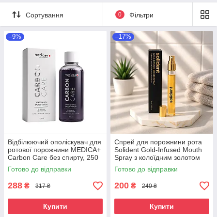
Сортування
0
Фільтри
–9%
–17%
Відбілюючий ополіскувач для
Спрей для порожнини рота
ротової порожнини MEDICA+
Solident Gold-Infused Mouth
Carbon Care без спирту, 250
Spray з колоїдним золотом
мл
(освіжаючий), 10мл
Готово до відправки
Готово до відправки
288
200
₴
₴
317 ₴
240 ₴
Купити
Купити