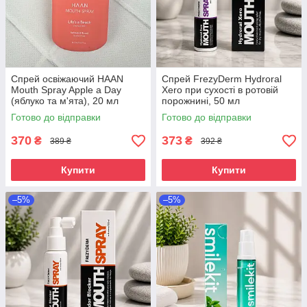
Спрей освіжаючий HAAN
Спрей FrezyDerm Hydroral
Mouth Spray Apple a Day
Xero при сухості в ротовій
(яблуко та м'ята), 20 мл
порожнині, 50 мл
Рожевий
Готово до відправки
Готово до відправки
370
373
₴
₴
389 ₴
392 ₴
Купити
Купити
–5%
–5%