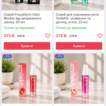
Спрей FrezyDerm Odor
Спрей для порожнини рота
Blocker від неприємного
SmileKit– освіження та
запаху, 50 мл
догляд, м’ята, 10 мл
Готово до відправки
Готово до відправки
373
170
₴
₴
392 ₴
179 ₴
Купити
Купити
–5%
–5%