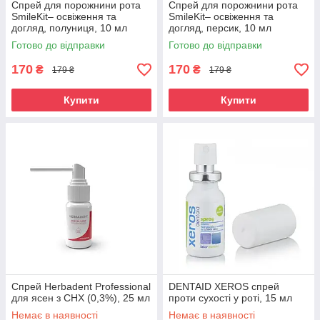
Спрей для порожнини рота
Спрей для порожнини рота
SmileKit– освіження та
SmileKit– освіження та
догляд, полуниця, 10 мл
догляд, персик, 10 мл
Готово до відправки
Готово до відправки
170
170
₴
₴
179 ₴
179 ₴
Купити
Купити
Спрей Herbadent Professional
DENTAID XEROS спрей
для ясен з CHX (0,3%), 25 мл
проти сухості у роті, 15 мл
Немає в наявності
Немає в наявності