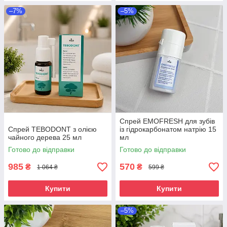
–7%
–5%
Спрей EMOFRESH для зубів
Спрей TEBODONT з олією
із гідрокарбонатом натрію 15
чайного дерева 25 мл
мл
Готово до відправки
Готово до відправки
985
570
₴
₴
1 064 ₴
599 ₴
Купити
Купити
–5%