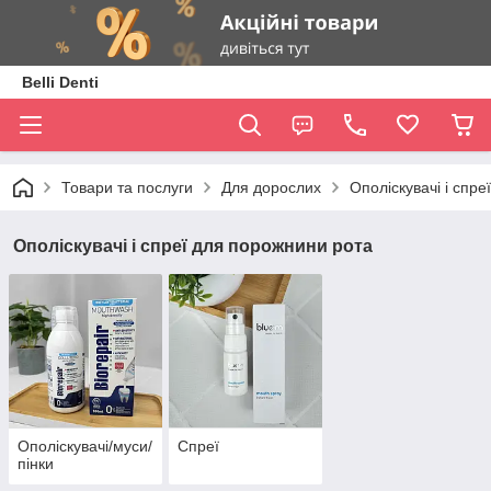
Belli Denti
Товари та послуги
Для дорослих
Ополіскувачі і спр
Ополіскувачі і спреї для порожнини рота
Ополіскувачі/муси/
Спреї
пінки