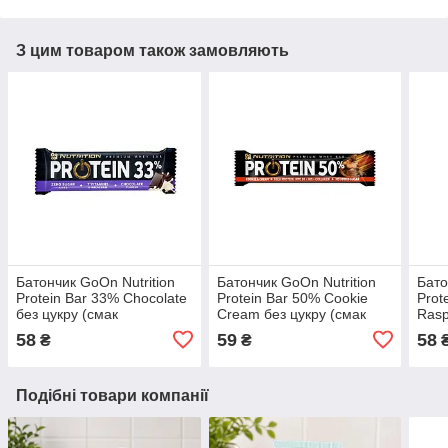
З цим товаром також замовляють
Батончик GoOn Nutrition
Батончик GoOn Nutrition
Бато
Protein Bar 33% Chocolate
Protein Bar 50% Cookie
Prot
без цукру (смак
Cream без цукру (смак
Rasp
шоколаду), 50 г
печива та крему), 40 г
вані
58
59
58
₴
₴
Подібні товари компанії