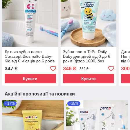
Дитяча зубна паста
Зубна паста TePe Daily
Дитя
Curasept Biosmalto Baby-
Baby для дітей від 0 до 6
Humb
Kid від 6 місяців до 6 років
років (фтор 1000, без
від 
(без фтору, полуниця), 50
смаку), 50 мл
ксил
347
346
300
₴
₴
382 ₴
мл
гідр
100
Купити
Купити
Акційні пропозиції та новинки
–17%
–15%