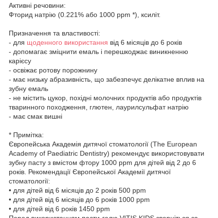
Активні речовини:
Фторид натрію (0.221% або 1000 ppm *), ксиліт.
Призначення та властивості:
- для
щоденного використання
від 6 місяців до 6 років
- допомагає зміцнити емаль і перешкоджає виникненню
карієсу
- освіжає ротову порожнину
- має низьку абразивність, що забезпечує делікатне вплив на
зубну емаль
- не містить цукор, похідні молочних продуктів або продуктів
тваринного походження, глютен, лаурилсульфат натрію
- має смак вишні
* Примітка:
Європейська Академія дитячої стоматології (The European
Academy of Paediatric Dentistry) рекомендує використовувати
зубну пасту з вмістом фтору 1000 ppm для дітей від 2 до 6
років. Рекомендації Європейської Академії дитячої
стоматології:
• для дітей від 6 місяців до 2 років 500 ppm
• для дітей від 6 місяців до 6 років 1000 ppm
• для дітей від 6 років 1450 ppm
Перед використанням пасти-гелю VITIS KIDS зверніться за