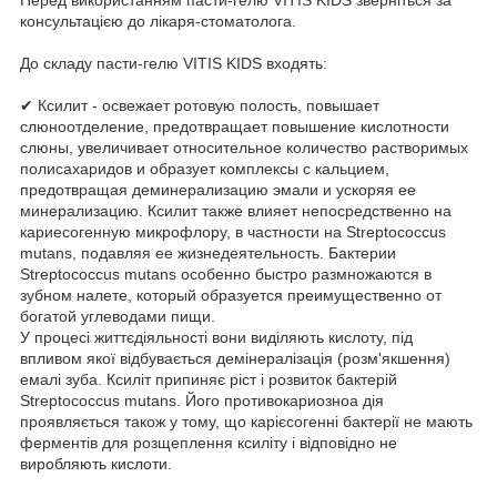
консультацією до лікаря-стоматолога.
До складу пасти-гелю VITIS KIDS входять:
✔ Ксилит - освежает ротовую полость, повышает
слюноотделение, предотвращает повышение кислотности
слюны, увеличивает относительное количество растворимых
полисахаридов и образует комплексы с кальцием,
предотвращая деминерализацию эмали и ускоряя ее
минерализацию. Ксилит также влияет непосредственно на
кариесогенную микрофлору, в частности на Streptococcus
mutans, подавляя ее жизнедеятельность. Бактерии
Streptococcus mutans особенно быстро размножаются в
зубном налете, который образуется преимущественно от
богатой углеводами пищи.
У процесі життєдіяльності вони виділяють кислоту, під
впливом якої відбувається демінералізація (розм'якшення)
емалі зуба. Ксиліт припиняє ріст і розвиток бактерій
Streptococcus mutans. Його противокариозноа дія
проявляється також у тому, що карієсогенні бактерії не мають
ферментів для розщеплення ксиліту і відповідно не
виробляють кислоти.