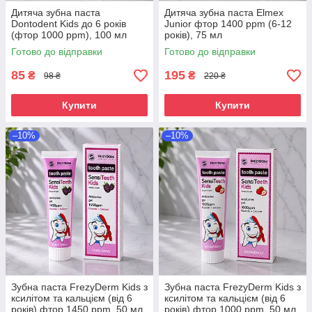
Дитяча зубна паста
Дитяча зубна паста Elmex
Dontodent Kids до 6 років
Junior фтор 1400 ppm (6-12
(фтор 1000 ppm), 100 мл
років), 75 мл
Готово до відправки
Готово до відправки
85
195
₴
₴
98 ₴
220 ₴
Купити
Купити
–10%
–10%
Зубна паста FrezyDerm Kids з
Зубна паста FrezyDerm Kids з
ксилітом та кальцієм (від 6
ксилітом та кальцієм (від 6
років) фтор 1450 ppm, 50 мл
років) фтор 1000 ppm, 50 мл