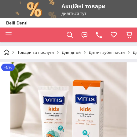
Belli Denti
Товари та послуги
Для дітей
Дитячі зубні пасти
Ди
–5%