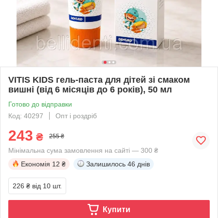
VITIS KIDS гель-паста для дітей зі смаком
вишні (від 6 місяців до 6 років), 50 мл
Готово до відправки
Код: 40297
Опт і роздріб
243
₴
255 ₴
Мінімальна сума замовлення на сайті — 300 ₴
Економія
12 ₴
Залишилось
46 днів
226 ₴
від 10 шт.
Купити