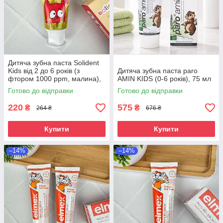
Дитяча зубна паста Solident
Kids від 2 до 6 років (з
Дитяча зубна паста paro
фтором 1000 ppm, малина),
AMIN KIDS (0-6 років), 75 мл
50 мл
Готово до відправки
Готово до відправки
220
575
₴
₴
264 ₴
676 ₴
Купити
Купити
–14%
–14%