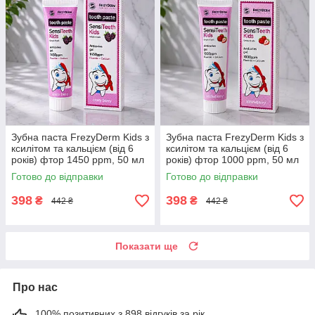
Зубна паста FrezyDerm Kids з
Зубна паста FrezyDerm Kids з
ксилітом та кальцієм (від 6
ксилітом та кальцієм (від 6
років) фтор 1450 ppm, 50 мл
років) фтор 1000 ppm, 50 мл
Готово до відправки
Готово до відправки
398
398
₴
₴
442 ₴
442 ₴
Показати ще
Про нас
100% позитивних з 898 відгуків за рік