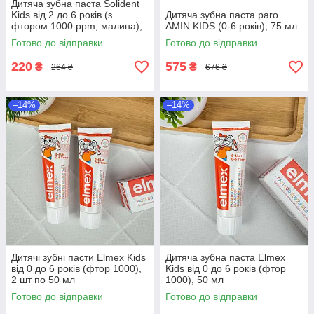
Дитяча зубна паста Solident
Kids від 2 до 6 років (з
Дитяча зубна паста paro
фтором 1000 ppm, малина),
AMIN KIDS (0-6 років), 75 мл
50 мл
Готово до відправки
Готово до відправки
220
575
₴
₴
264 ₴
676 ₴
–14%
–14%
Дитячі зубні пасти Elmex Kids
Дитяча зубна паста Elmex
від 0 до 6 років (фтор 1000),
Kids від 0 до 6 років (фтор
2 шт по 50 мл
1000), 50 мл
Готово до відправки
Готово до відправки