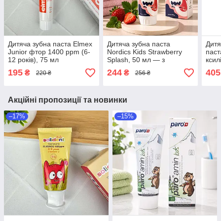
Дитяча зубна паста Elmex
Дитяча зубна паста
Дитя
Junior фтор 1400 ppm (6-
Nordics Kids Strawberry
паст
12 років), 75 мл
Splash, 50 мл — з
ксил
ксилітом, кальцієм і
ppm 
195
244
405
₴
₴
220 ₴
256 ₴
пробіотиком, без фтору,
ремі
від 0 до 12 років
емал
Акційні пропозиції та новинки
–17%
–15%