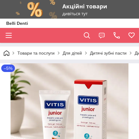
Belli Denti
Товари та послуги
Для дітей
Дитячі зубні пасти
Ди
–5%