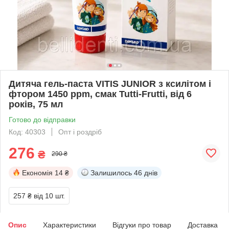
Дитяча гель-паста VITIS JUNIOR з ксилітом і
фтором 1450 ppm, смак Tutti-Frutti, від 6
років, 75 мл
Готово до відправки
Код: 40303
Опт і роздріб
276
₴
290 ₴
Економія
14 ₴
Залишилось
46 днів
257 ₴
від 10 шт.
Опис
Характеристики
Відгуки про товар
Доставка