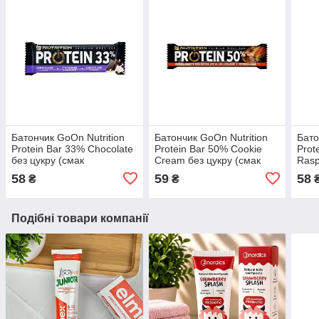
Батончик GoOn Nutrition
Батончик GoOn Nutrition
Бато
Protein Bar 33% Chocolate
Protein Bar 50% Cookie
Prot
без цукру (смак
Cream без цукру (смак
Rasp
шоколаду), 50 г
печива та крему), 40 г
вані
58
59
58
₴
₴
Подібні товари компанії