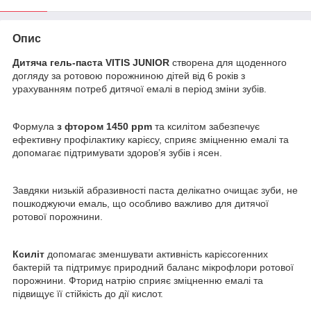
Опис
Дитяча гель-паста VITIS JUNIOR
створена для щоденного
догляду за ротовою порожниною дітей від 6 років з
урахуванням потреб дитячої емалі в період зміни зубів.
Формула
з фтором 1450 ppm
та ксилітом забезпечує
ефективну профілактику карієсу, сприяє зміцненню емалі та
допомагає підтримувати здоров’я зубів і ясен.
Завдяки низькій абразивності паста делікатно очищає зуби, не
пошкоджуючи емаль, що особливо важливо для дитячої
ротової порожнини.
Ксиліт
допомагає зменшувати активність карієсогенних
бактерій та підтримує природний баланс мікрофлори ротової
порожнини. Фторид натрію сприяє зміцненню емалі та
підвищує її стійкість до дії кислот.