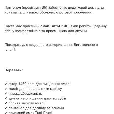
Пантенол (провітамін B5) забезпечує додатковий догляд за
яснами та слизовою оболонкою ротової порожнини.
Паста має приємний
смак Tutti-Frutti
, який робить щоденну
гігієну комфортнішою та приємнішою для дитини.
Підходить для щоденного використання. Виготовлено в
Іспанії.
Переваги:
✔ фтор 1450 ppm для зміцнення емалі
✔ ксиліт для профілактики карієсу
✔ низька абразивність
✔ делікатне очищення дитячих зубів
✔ сприяє захисту емалі
✔ пантенол для догляду за яснами
✔ приємний смак Tutti-Frutti