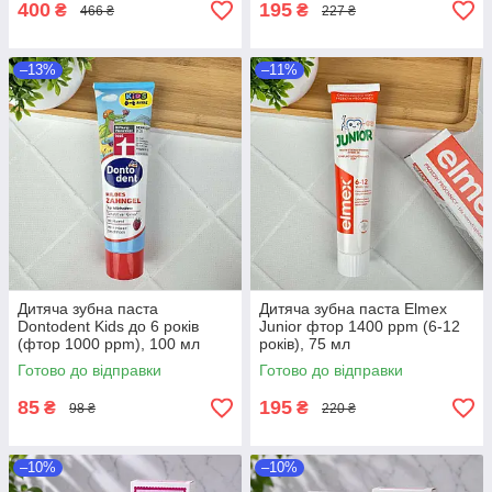
400
195
₴
₴
466 ₴
227 ₴
–13%
–11%
Дитяча зубна паста
Дитяча зубна паста Elmex
Dontodent Kids до 6 років
Junior фтор 1400 ppm (6-12
(фтор 1000 ppm), 100 мл
років), 75 мл
Готово до відправки
Готово до відправки
85
195
₴
₴
98 ₴
220 ₴
–10%
–10%