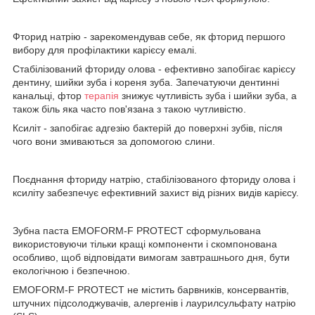
Фторид натрію - зарекомендував себе, як фторид першого
вибору для профілактики карієсу емалі.
Стабілізований фториду олова - ефективно запобігає карієсу
дентину, шийки зуба і кореня зуба. Запечатуючи дентинні
канальці, фтор
терапія
знижує чутливість зуба і шийки зуба, а
також біль яка часто пов'язана з такою чутливістю.
Ксиліт - запобігає адгезію бактерій до поверхні зубів, після
чого вони змиваються за допомогою слини.
Поєднання фториду натрію, стабілізованого фториду олова і
ксиліту забезпечує ефективний захист від різних видів карієсу.
Зубна паста EMOFORM-F PROTECT сформульована
використовуючи тільки кращі компоненти і скомпонована
особливо, щоб відповідати вимогам завтрашнього дня, бути
екологічною і безпечною.
EMOFORM-F PROTECT не містить барвників, консервантів,
штучних підсолоджувачів, алергенів і лаурилсульфату натрію