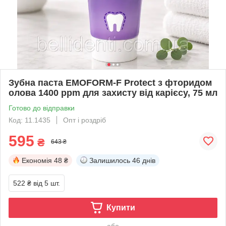
Зубна паста EMOFORM-F Protect з фторидом
олова 1400 ppm для захисту від карієсу, 75 мл
Готово до відправки
Код: 11.1435
Опт і роздріб
595
₴
643 ₴
Економія
48 ₴
Залишилось
46 днів
522 ₴
від 5 шт.
Купити
або