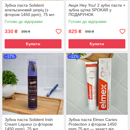
Зубна паста Solident
Акція Hey You! 2 зубні пасти +
апельсиновий шпріц (з
зубна щітка SPOKAR у
фтором 1450 ppm), 75 мл
ПОДАРУНОК
Готово до відправки
Готово до відправки
330
825
₴
₴
396 ₴
990 ₴
Купити
Купити
–17%
–11%
Зубна паста Solident Irish
Зубна паста Elmex Caries
Cream Liqueur (з фтором
Protection з фтором 1450
1450 ppm), 75 мл
ppm 75 мл — захист від