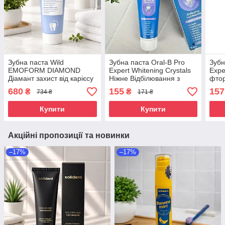
Зубна паста Wild
Зубна паста Oral-B Pro
Зубн
EMOFORM DIAMOND
Expert Whitening Crystals
Expe
Діамант захист від карієсу
Ніжне Відбілювання з
фтор
75 мл
фторидом олова 75 мл
для 
680
155
157
₴
₴
734 ₴
171 ₴
для захисту від карієсу та
зубн
плям
осві
Купити
Купити
Акційні пропозиції та новинки
–17%
–17%