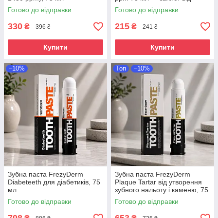
карієсу та зміцнення емалі
Готово до відправки
Готово до відправки
330
215
₴
₴
396 ₴
241 ₴
Купити
Купити
–10%
Топ
–10%
Зубна паста FrezyDerm
Зубна паста FrezyDerm
Diabeteeth для діабетиків, 75
Plaque Tartar від утворення
мл
зубного нальоту і каменю, 75
мл
Готово до відправки
Готово до відправки