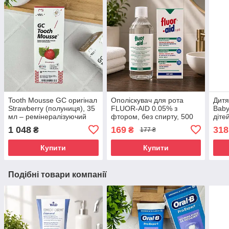
Tooth Mousse GC оригінал
Ополіскувач для рота
Дитя
Strawberry (полуниця), 35
FLUOR-AID 0.05% з
Baby
мл – ремінералізуючий
фтором, без спирту, 500
дітей
крем для зубів, від
мл — для дітей від 6 років
фтор
1 048
169
318
₴
₴
177 ₴
чутливості, без фтору
і дорослих
яблу
Купити
Купити
Подібні товари компанії