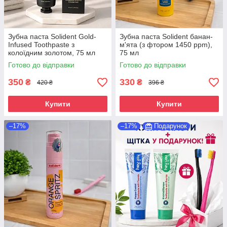
Зубна паста Solident Gold-
Зубна паста Solident банан-
Infused Toothpaste з
м'ята (з фтором 1450 ppm),
колоїдним золотом, 75 мл
75 мл
Готово до відправки
Готово до відправки
350
330
₴
₴
420 ₴
396 ₴
Купити
Купити
–17%
–17%
Подарунок