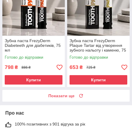
Зубна паста FrezyDerm
Зубна паста FrezyDerm
Diabeteeth для діабетиків, 75
Plaque Tartar від утворення
мл
зубного нальоту і каменю, 75
мл
Готово до відправки
Готово до відправки
798
653
₴
₴
886 ₴
725 ₴
Купити
Купити
Показати ще
Про нас
100% позитивних з 901 відгука за рік