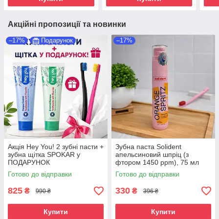
Акційні пропозиції та новинки
–17%
Подарунок
–17%
Акція Hey You! 2 зубні пасти +
Зубна паста Solident
зубна щітка SPOKAR у
апельсиновий шпріц (з
ПОДАРУНОК
фтором 1450 ppm), 75 мл
Готово до відправки
Готово до відправки
825
330
₴
₴
990 ₴
396 ₴
Купити
Купити