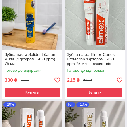
Зубна паста Solident банан-
Зубна паста Elmex Caries
м'ята (з фтором 1450 ppm),
Protection з фтором 1450
75 мл
ppm 75 мл — захист від
карієсу та зміцнення емалі
Готово до відправки
Готово до відправки
330
215
₴
₴
396 ₴
241 ₴
Купити
Купити
–10%
Топ
–10%