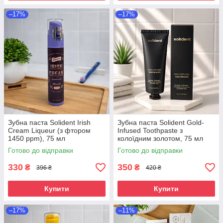
–17%
–17%
Зубна паста Solident Irish
Зубна паста Solident Gold-
Cream Liqueur (з фтором
Infused Toothpaste з
1450 ppm), 75 мл
колоїдним золотом, 75 мл
Готово до відправки
Готово до відправки
330
350
₴
₴
396 ₴
420 ₴
Купити
Купити
–17%
–11%