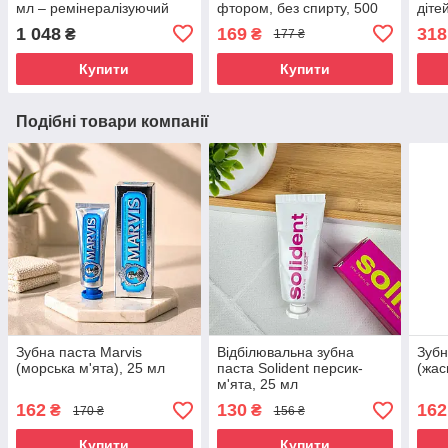
мл – ремінералізуючий
фтором, без спирту, 500
дітей
крем для зубів, від
мл — для дітей від 6 років
фтор
1 048
169
318
₴
₴
177 ₴
чутливості, без фтору
і дорослих
яблу
Купити
Купити
Подібні товари компанії
Зубна паста Marvis
Відбілювальна зубна
Зубн
(морська м'ята), 25 мл
паста Solident персик-
(жас
м'ята, 25 мл
162
130
162
₴
₴
170 ₴
156 ₴
Купити
Купити