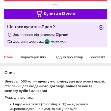
або
Купити з
Що таке купити з Пром?
Замовлення під захистом
Доступна доставка
Опис
Характеристики
Відгуки про товар
Доставка
Опис
Biorepair 500 мл
—
преміум-ополіскувач для ясен і емалі
,
створений для
щоденного догляду, відновлення та
захисту зубів і слизової
.
Формула містить:
Гідроксиапатит (microRepair®)
— відновлює
мікропошкодження емалі та зміцнює зуби