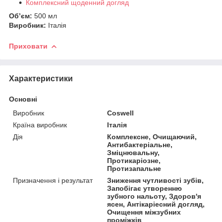
Комплексний щоденний догляд
Об’єм:
500 мл
Виробник:
Італія
Приховати
Характеристики
Основні
Виробник
Coswell
Країна виробник
Італія
Дія
Комплексне, Очищаючий,
Антибактеріальне,
Зміцнювальну,
Протикаріозне,
Протизапальне
Призначення і результат
Зниження чутливості зубів,
Запобігає утворенню
зубного нальоту, Здоров'я
ясен, Антікаріесний догляд,
Очищення міжзубних
проміжків