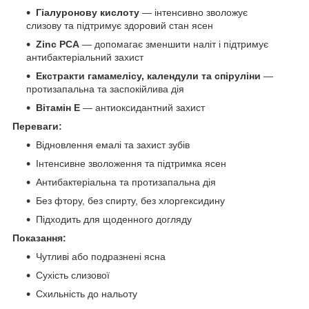
Гіалуронову кислоту
— інтенсивно зволожує
слизову та підтримує здоровий стан ясен
Zinc PCA
— допомагає зменшити наліт і підтримує
антибактеріальний захист
Екстракти гамамелісу, календули та спіруліни
—
протизапальна та заспокійлива дія
Вітамін Е
— антиоксидантний захист
Переваги:
Відновлення емалі та захист зубів
Інтенсивне зволоження та підтримка ясен
Антибактеріальна та протизапальна дія
Без фтору, без спирту, без хлоргексидину
Підходить для щоденного догляду
Показання:
Чутливі або подразнені ясна
Сухість слизової
Схильність до нальоту