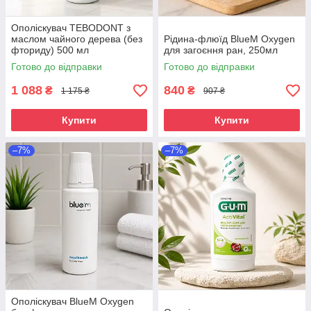
Ополіскувач TEBODONT з
маслом чайного дерева (без
Рідина-флюїд BlueM Oxygen
фториду) 500 мл
для загоєння ран, 250мл
Готово до відправки
Готово до відправки
1 088
840
₴
₴
1 175 ₴
907 ₴
Купити
Купити
–7%
–7%
Ополіскувач BlueM Oxygen