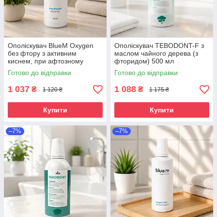
Ополіскувач BlueM Oxygen
Ополіскувач TEBODONT-F з
без фтору з активним
маслом чайного дерева (з
киснем, при афтозному
фторидом) 500 мл
стоматиті, гінгівіті та сухості у
Готово до відправки
Готово до відправки
роті, 500 мл
1 037
1 088
₴
₴
1 120 ₴
1 175 ₴
Купити
Купити
–7%
–7%