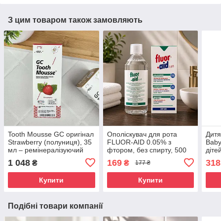
З цим товаром також замовляють
Tooth Mousse GC оригінал
Ополіскувач для рота
Дитя
Strawberry (полуниця), 35
FLUOR-AID 0.05% з
Baby
мл – ремінералізуючий
фтором, без спирту, 500
дітей
крем для зубів, від
мл — для дітей від 6 років
фтор
1 048
169
318
₴
₴
177 ₴
чутливості, без фтору
і дорослих
яблу
Купити
Купити
Подібні товари компанії