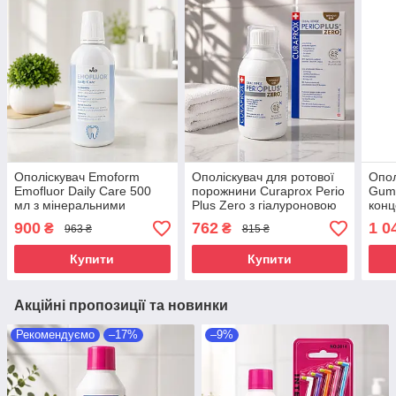
Ополіскувач Emoform
Ополіскувач для ротової
Опол
Emofluor Daily Care 500
порожнини Curaprox Perio
Gum
мл з мінеральними
Plus Zero з гіалуроновою
конц
солями, фтором і калієм
кислотою, без CHX, 200
міне
900
762
1 0
₴
₴
963 ₴
815 ₴
від сухості в роті для
мл, Швейцарія
ясен
чутливих зубів і ясен
іриг
Купити
Купити
Акційні пропозиції та новинки
Рекомендуємо
–17%
–9%