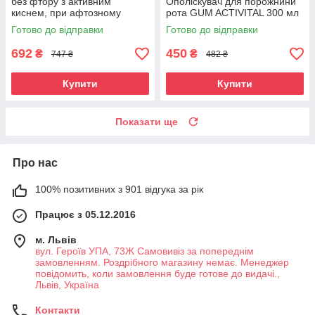
без фтору з активним
Ополіскувач для порожнини
киснем, при афтозному
рота GUM ACTIVITAL 300 мл
стоматиті, гінгівіті та сухості у
Готово до відправки
Готово до відправки
роті, 250 мл
692
450
₴
₴
747 ₴
482 ₴
Купити
Купити
Показати ще
Про нас
100% позитивних з 901 відгука за рік
Працює з 05.12.2016
м. Львів
вул. Героїв УПА, 73Ж Самовивіз за попереднім
замовленням. Роздрібного магазину немає. Менеджер
повідомить, коли замовлення буде готове до видачі.,
Львів, Україна
Контакти