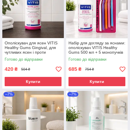
Ополіскувач для ясен VITIS
Набір для догляду за яснами:
Healthy Gums Gingival, для
ополіскувач VITIS Healthy
чутливих ясен і проти
Gums 500 мл + 5 монопучків
запалення, 500 мл
Готово до відправки
Готово до відправки
420
685
₴
₴
504 ₴
754 ₴
Купити
Купити
–7%
–7%