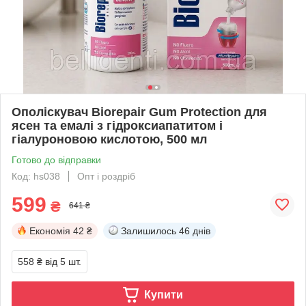
Ополіскувач Biorepair Gum Protection для
ясен та емалі з гідроксиапатитом і
гіалуроновою кислотою, 500 мл
Готово до відправки
Код: hs038
Опт і роздріб
599
₴
641 ₴
Економія
42 ₴
Залишилось
46 днів
558 ₴
від 5 шт.
Купити