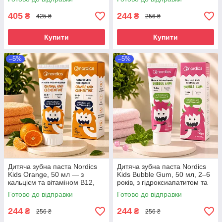
народження
до 12 років
405
244
₴
₴
425 ₴
256 ₴
Купити
Купити
–5%
–5%
Дитяча зубна паста Nordics
Дитяча зубна паста Nordics
Kids Orange, 50 мл — з
Kids Bubble Gum, 50 мл, 2–6
кальцієм та вітаміном B12,
років, з гідроксиапатитом та
без фтору, цитрусовий смак,
кальцієм, без фтору, зі
Готово до відправки
Готово до відправки
від 0 до 4+ років
смаком жувальної гумки
244
244
₴
₴
256 ₴
256 ₴