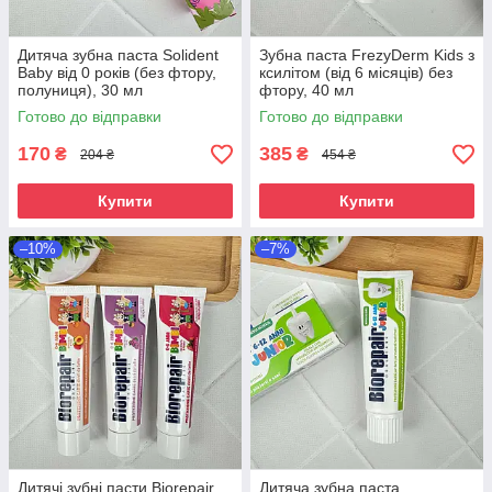
Дитяча зубна паста Solident
Зубна паста FrezyDerm Kids з
Baby від 0 років (без фтору,
ксилітом (від 6 місяців) без
полуниця), 30 мл
фтору, 40 мл
Готово до відправки
Готово до відправки
170
385
₴
₴
204 ₴
454 ₴
Купити
Купити
–10%
–7%
Дитячі зубні пасти Biorepair
Дитяча зубна паста