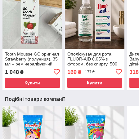
Tooth Mousse GC оригінал
Ополіскувач для рота
Дитя
Strawberry (полуниця), 35
FLUOR-AID 0.05% з
Baby
мл – ремінералізуючий
фтором, без спирту, 500
дітей
крем для зубів, від
мл — для дітей від 6 років
фтор
1 048
169
318
₴
₴
177 ₴
чутливості, без фтору
і дорослих
яблу
Купити
Купити
Подібні товари компанії