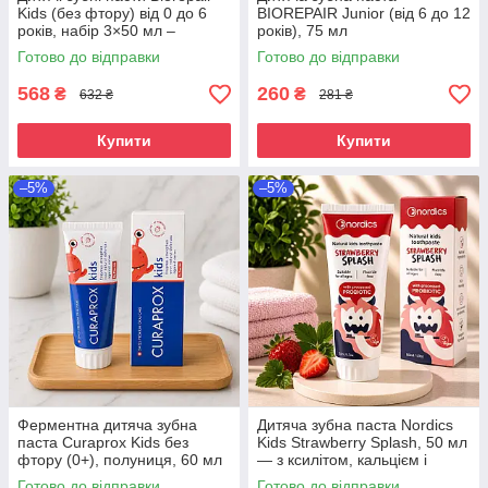
Kids (без фтору) від 0 до 6
BIOREPAIR Junior (від 6 до 12
років, набір 3×50 мл –
років), 75 мл
полуниця, персик, виноград
Готово до відправки
Готово до відправки
568
260
₴
₴
632 ₴
281 ₴
Купити
Купити
–5%
–5%
Ферментна дитяча зубна
Дитяча зубна паста Nordics
паста Curaprox Kids без
Kids Strawberry Splash, 50 мл
фтору (0+), полуниця, 60 мл
— з ксилітом, кальцієм і
— догляд з перших зубів від
пробіотиком, без фтору, від 0
Готово до відправки
Готово до відправки