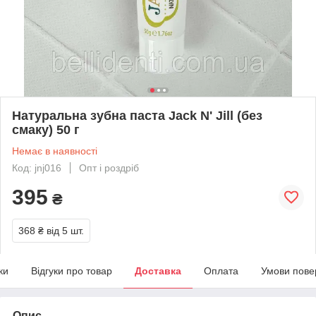
Натуральна зубна паста Jack N' Jill (без
смаку) 50 г
Немає в наявності
Код: jnj016
Опт і роздріб
395
₴
368 ₴
від 5 шт.
ки
Відгуки про товар
Доставка
Оплата
Умови пове
Опис