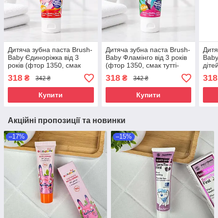
Дитяча зубна паста Brush-
Дитяча зубна паста Brush-
Дитя
Baby Єдиноріжка від 3
Baby Фламінго від 3 років
Baby
років (фтор 1350, смак
(фтор 1350, смак тутті-
дітей
полуниці) 50 мл
фрутті) 50 мл
фтор
318
318
318
₴
₴
342 ₴
342 ₴
яблу
Купити
Купити
Акційні пропозиції та новинки
–17%
–15%