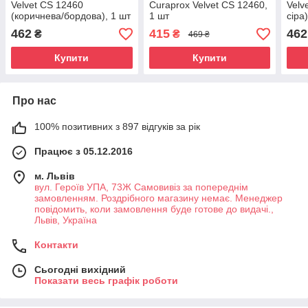
Velvet CS 12460
Curaprox Velvet CS 12460,
Velv
(коричнева/бордова), 1 шт
1 шт
сіра
462
415
462
₴
₴
469 ₴
Купити
Купити
Про нас
100% позитивних з 897 відгуків за рік
Працює з 05.12.2016
м. Львів
вул. Героїв УПА, 73Ж Самовивіз за попереднім
замовленням. Роздрібного магазину немає. Менеджер
повідомить, коли замовлення буде готове до видачі.,
Львів, Україна
Контакти
Сьогодні вихідний
Показати весь графік роботи