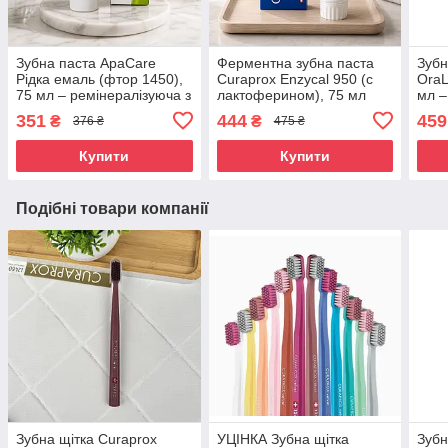
Зубна паста ApaCare
Ферментна зубна паста
Зубн
Рідка емаль (фтор 1450),
Curaprox Enzyсal 950 (с
OraL
75 мл – ремінералізуюча з
лактоферином), 75 мл
мл –
гідроксиапатитом, для
гідр
351
444
459
₴
₴
376 ₴
475 ₴
чутливих зубів, захист від
чутл
карієсу
мік
Купити
Купити
Подібні товари компанії
Зубна щітка Curaprox
УЦІНКА Зубна щітка
Зубн