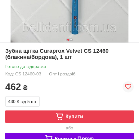
Зубна щітка Curaprox Velvet CS 12460
(блакина/бордова), 1 шт
Готово до відправки
Код: CS 12460-03
Опт і роздріб
462
₴
430 ₴
від 5 шт.
Купити
або
Купити з