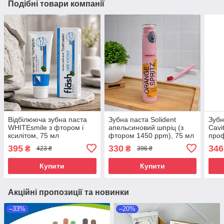
Подібні товари компанії
Відбілююча зубна паста
Зубна паста Solident
Зубн
WHITEsmile з фтором і
апельсиновий шпріц (з
Cavi
ксилітом, 75 мл
фтором 1450 ppm), 75 мл
проф
(фто
395
330
346
₴
₴
423 ₴
396 ₴
м'ят
Купити
Купити
Акційні пропозиції та новинки
–33%
–20%