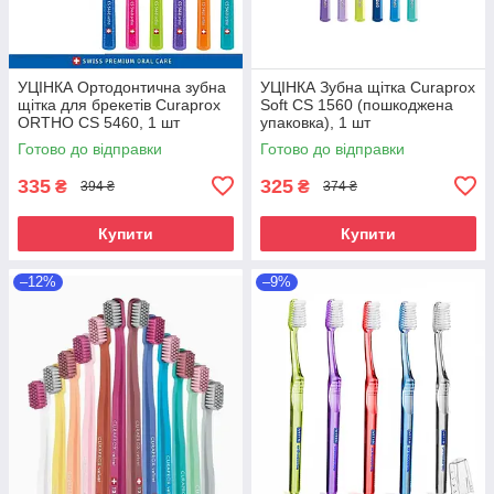
УЦІНКА Ортодонтична зубна
УЦІНКА Зубна щітка Curaprox
щітка для брекетів Curaprox
Soft CS 1560 (пошкоджена
ORTHO CS 5460, 1 шт
упаковка), 1 шт
Готово до відправки
Готово до відправки
335
325
₴
₴
394 ₴
374 ₴
Купити
Купити
–12%
–9%