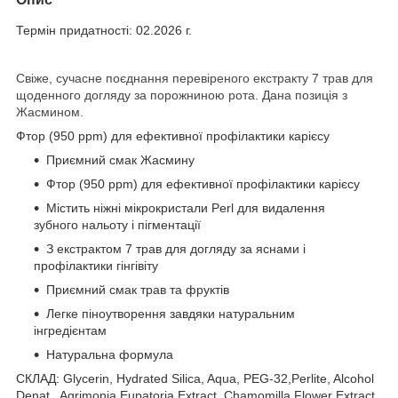
Термін придатності: 02.2026 г.
Свіже, сучасне поєднання перевіреного екстракту 7 трав для
щоденного догляду за порожниною рота. Дана позиція з
Жасмином.
Фтор (950 ppm) для ефективної профілактики карієсу
Приємний смак Жасмину
Фтор (950 ppm) для ефективної профілактики карієсу
Містить ніжні мікрокристали Perl для видалення
зубного нальоту і пігментації
З екстрактом 7 трав для догляду за яснами і
профілактики гінгівіту
Приємний смак трав та фруктів
Легке піноутворення завдяки натуральним
інгредієнтам
Натуральна формула
СКЛАД: Glycerin, Hydrated Silica, Aqua, PEG-32,Perlite, Alcohol
Denat., Agrimonia Eupatoria Extract, Chamomilla Flower Extract,