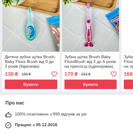
Дитяча зубна щітка Brush-
Зубна щітка Brush-Baby
Зубн
Baby Floss Brush від 0 до
FlossBrush від 3 до 6 років
Flos
3 років (бірюзова)
на присосці (єдиноріжка),
на п
1 шт
138
170
168
₴
₴
159 ₴
221 ₴
Купити
Купити
Про нас
100% позитивних з 899 відгуків за рік
Працює з 05.12.2016