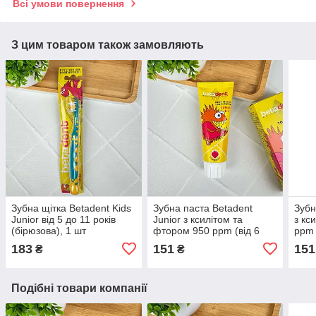
Всі умови повернення
З цим товаром також замовляють
Зубна щітка Betadent Kids
Зубна паста Betadent
Зубн
Junior від 5 до 11 років
Junior з ксилітом та
з кс
(бірюзова), 1 шт
фтором 950 ppm (від 6
ppm 
років), смак полуниці, 75
мали
183
151
151
₴
₴
мл
Подібні товари компанії