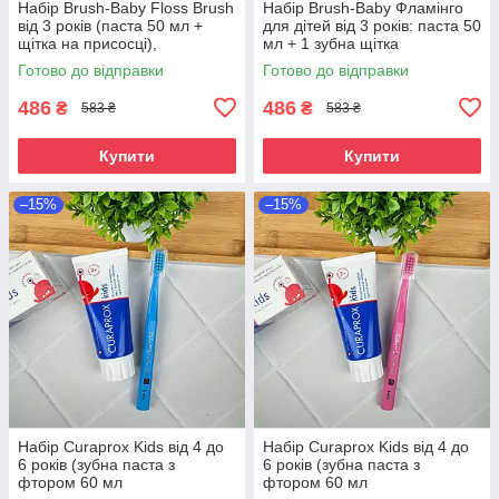
Набір Brush-Baby Floss Brush
Набір Brush-Baby Фламінго
від 3 років (паста 50 мл +
для дітей від 3 років: паста 50
щітка на присосці),
мл + 1 зубна щітка
єдиноріжка
FlossBrush
Готово до відправки
Готово до відправки
486
486
₴
₴
583 ₴
583 ₴
Купити
Купити
–15%
–15%
Набір Curaprox Kids від 4 до
Набір Curaprox Kids від 4 до
6 років (зубна паста з
6 років (зубна паста з
фтором 60 мл
фтором 60 мл