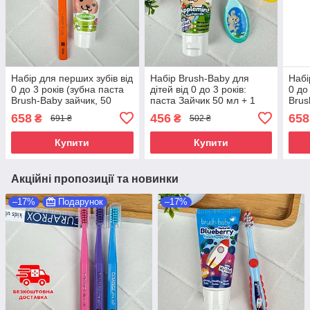
Набір для перших зубів від
Набір Brush-Baby для
Набі
0 до 3 років (зубна паста
дітей від 0 до 3 років:
0 до
Brush-Baby зайчик, 50
паста Зайчик 50 мл + 1
Brus
мл+монопучкова щітка
щітка FlossBrush
мл+м
658
456
658
₴
₴
691 ₴
502 ₴
Curaprox 1006),
(бірюзова)
Cura
помаранчевий
Купити
Купити
Акційні пропозиції та новинки
–17%
Подарунок
–17%