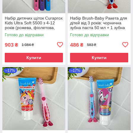
Набір дитячих щіток Curaprox
Набір Brush-Baby Ракета для
Kids Ultra Soft 5500 з 4-12
дітей від 3 років: чорнична
років (рожева, фіолетова,
зубна паста 50 мл + 1 зубна
блакитна), 3 шт
щітка Floss Brush
Готово до відправки
Готово до відправки
903
486
₴
₴
1 084 ₴
583 ₴
Купити
Купити
–17%
–17%