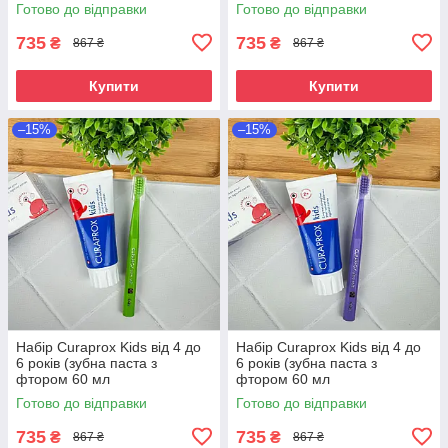
полуниця+блакитна зубна
полуниця+рожева зубна
Готово до відправки
Готово до відправки
щітка)
щітка)
735
735
₴
₴
867 ₴
867 ₴
Купити
Купити
–15%
–15%
Набір Curaprox Kids від 4 до
Набір Curaprox Kids від 4 до
6 років (зубна паста з
6 років (зубна паста з
фтором 60 мл
фтором 60 мл
полуниця+салатова зубна
полуниця+фіолетова зубна
Готово до відправки
Готово до відправки
щітка)
щітка)
735
735
₴
₴
867 ₴
867 ₴