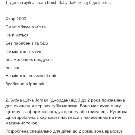
1. Дитяча зубна паста Brush-Baby Зайчик від 0 до 3 років
Фтор 1000
Смак: яблучна м'ята
Не піниться
Без парабенів та SLS
Не містить глютен
Без молочних продуктів
Без сої
Не містить пальмової олії
Зроблено в Ірландії.
2. Зубна щітка Jordan (Джордан) від 0 до 2 років призначена
для очищення перших зубів малюка. Вона має дуже м'яку
щетину і за формою нагадує іграшку або гризунець. Рукоятка
щітки зроблена з харчової пластмаси з нанесенням на неї
масажних точок.
Розроблена спеціально для дітей до 2 років, вона враховує