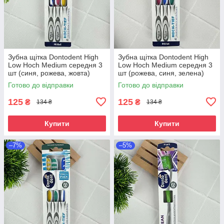
Зубна щітка Dontodent High
Зубна щітка Dontodent High
Low Hoch Medium середня 3
Low Hoch Medium середня 3
шт (синя, рожева, жовта)
шт (рожева, синя, зелена)
Готово до відправки
Готово до відправки
125
125
₴
₴
134 ₴
134 ₴
Купити
Купити
–7%
–5%