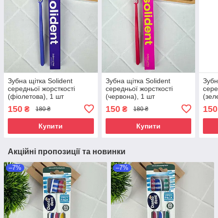
Зубна щітка Solident
Зубна щітка Solident
Зубн
середньої жорсткості
середньої жорсткості
сере
(фіолетова), 1 шт
(червона), 1 шт
(зел
150
150
150
₴
₴
180 ₴
180 ₴
Купити
Купити
Акційні пропозиції та новинки
–7%
–7%