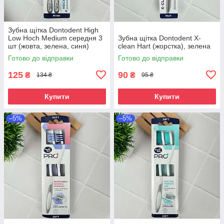
Зубна щітка Dontodent High
Low Hoch Medium середня 3
Зубна щітка Dontodent X-
шт (жовта, зелена, синя)
clean Hart (жорстка), зелена
Готово до відправки
Готово до відправки
125
90
₴
₴
134 ₴
95 ₴
Купити
Купити
–5%
–5%