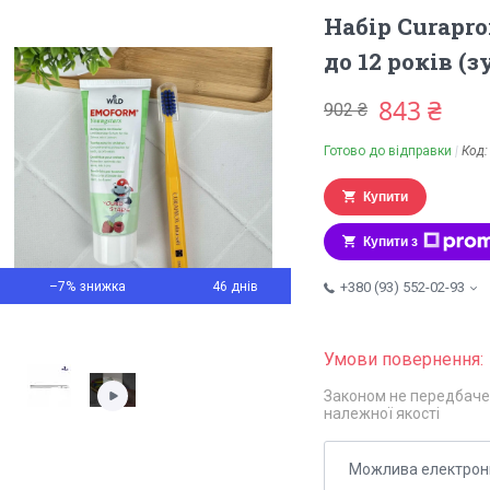
Набір Curapro
до 12 років (
843 ₴
902 ₴
Готово до відправки
Код
Купити
Купити з
–7%
46 днів
+380 (93) 552-02-93
Законом не передбаче
належної якості