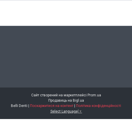
Сайт створений на маркетплейсі
Prom.ua
Продавець на Bigl.ua
Belli Denti |
Поскаржитися на контент
|
Політика конфіденційності
Select Language
▼