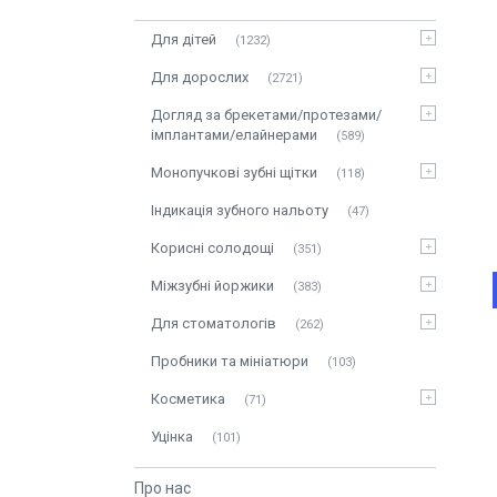
Для дітей
1232
Для дорослих
2721
Догляд за брекетами/протезами/
імплантами/елайнерами
589
Монопучкові зубні щітки
118
Індикація зубного нальоту
47
Корисні солодощі
351
Міжзубні йоржики
383
Для стоматологів
262
Пробники та мініатюри
103
Косметика
71
Уцінка
101
Про нас