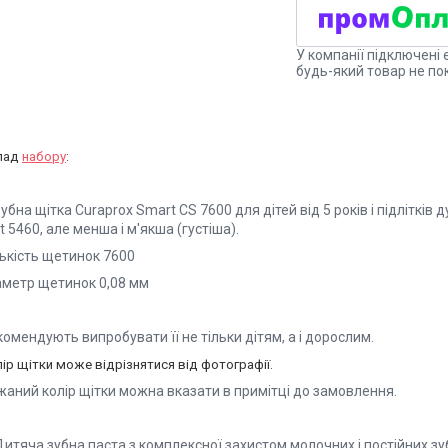
У компанії підключені 
будь-який товар не по
лад
набору
:
Зубна щітка Curaprox Smart CS 7600 для дітей від 5 років і підліткі
t 5460, але менша і м'якша (густіша).
лькість щетинок 7600
аметр щетинок 0,08 мм
омендують випробувати її не тільки дітям, а і дорослим.
ір щітки може відрізнятися від фотографії.
жаний колір щітки можна вказати в примітці до замовлення.
Дитяча зубна паста з комплексної захистом молочних і постійних зуб