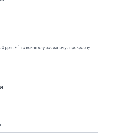
00 ppm F-) та ксилітолу забезпечує прекрасну
и
x