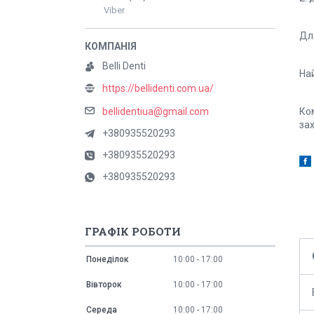
Viber
Для
Belli Denti
Най
https://bellidenti.com.ua/
bellidentiua@gmail.com
Ком
зах
+380935520293
+380935520293
+380935520293
ГРАФІК РОБОТИ
Понеділок
10:00
17:00
Вівторок
10:00
17:00
Середа
10:00
17:00