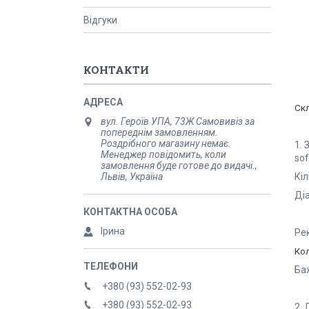
Відгуки
КОНТАКТИ
Ск
вул. Героїв УПА, 73Ж Самовивіз за
попереднім замовленням.
Роздрібного магазину немає.
1. 
Менеджер повідомить, коли
sof
замовлення буде готове до видачі.,
Львів, Україна
Кі
Ді
Ірина
Рек
Кол
Ба
+380 (93) 552-02-93
+380 (93) 552-02-93
2. 