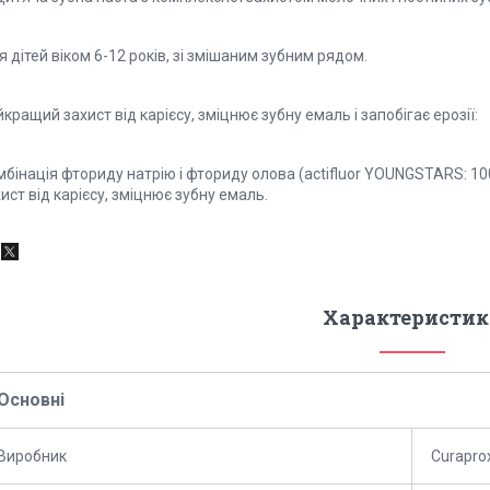
 дітей віком 6-12 років, зі змішаним зубним рядом.
кращий захист від карієсу, зміцнює зубну емаль і запобігає ерозії:
бінація фториду натрію і фториду олова (actifluor YOUNGSTARS: 10
ист від карієсу, зміцнює зубну емаль.
Характеристик
Основні
Виробник
Curapro