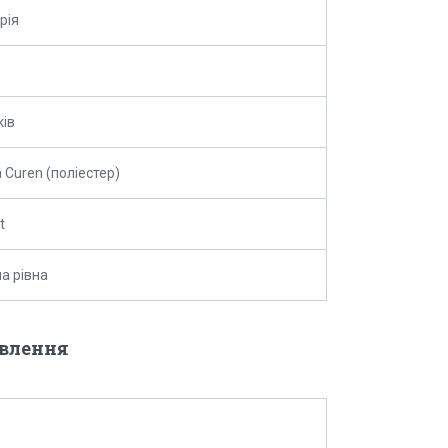
рія
ків
 Curen (поліестер)
t
а рівна
овлення