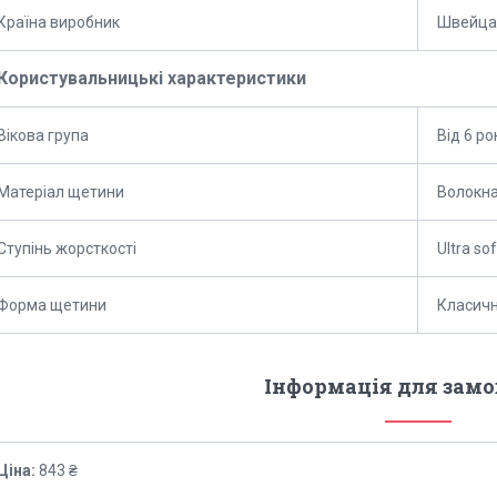
Країна виробник
Швейца
Користувальницькі характеристики
Вікова група
Від 6 ро
Матеріал щетини
Волокна
Ступінь жорсткості
Ultra sof
Форма щетини
Класичн
Інформація для зам
Ціна:
843 ₴