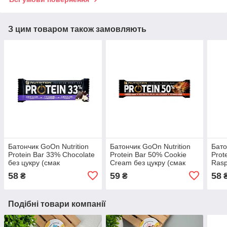
З цим товаром також замовляють
Батончик GoOn Nutrition
Батончик GoOn Nutrition
Бато
Protein Bar 33% Chocolate
Protein Bar 50% Cookie
Prot
без цукру (смак
Cream без цукру (смак
Rasp
шоколаду), 50 г
печива та крему), 40 г
вані
58
59
58
₴
₴
Подібні товари компанії