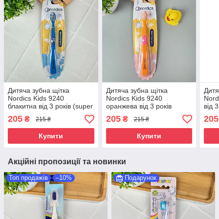
Дитяча зубна щітка
Дитяча зубна щітка
Дитя
Nordics Kids 9240
Nordics Kids 9240
Nord
блакитна від 3 років (super
оранжева від 3 років
від 3
soft), 1 шт
(super soft), 1 шт
шт
205
205
205
₴
₴
215 ₴
215 ₴
Купити
Купити
Акційні пропозиції та новинки
Топ продажів
–10%
Подарунок