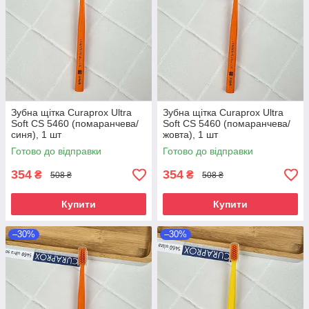
Зубна щітка Curaprox Ultra
Зубна щітка Curaprox Ultra
Soft CS 5460 (помаранчева/
Soft CS 5460 (помаранчева/
синя), 1 шт
жовта), 1 шт
Готово до відправки
Готово до відправки
354
354
₴
₴
508 ₴
508 ₴
Купити
Купити
–30%
–30%