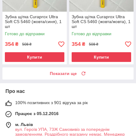
Зубна щітка Curaprox Ultra
Зубна щітка Curaprox Ultra
Soft CS 5460 (жовта/синя), 1
Soft CS 5460 (жовта/жовта), 1
шт
шт
Готово до відправки
Готово до відправки
354
354
₴
₴
508 ₴
508 ₴
Купити
Купити
Показати ще
Про нас
100% позитивних з 901 відгука за рік
Працює з 05.12.2016
м. Львів
вул. Героїв УПА, 73Ж Самовивіз за попереднім
замовленням. Роздрібного магазину немає. Менеджер