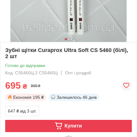
Зубні щітки Curaprox Ultra Soft CS 5460 (білі),
2 шт
Готово до відправки
Код: CS5460Ц-2 CS5460Ц
Опт і роздріб
695
₴
890 ₴
Економія
195 ₴
Залишилось
46 днів
647 ₴
від 3 шт.
Купити
або