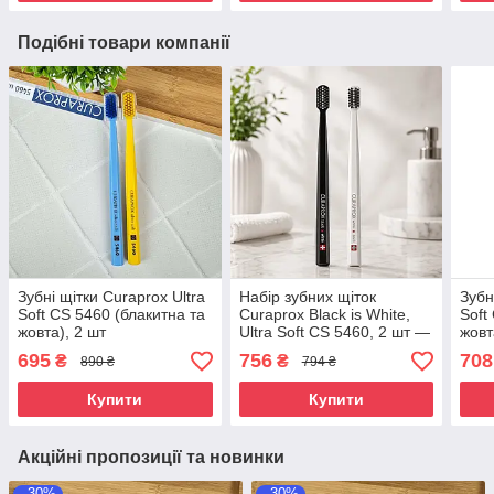
Подібні товари компанії
Зубні щітки Curaprox Ultra
Набір зубних щіток
Зубн
Soft CS 5460 (блакитна та
Curaprox Black is White,
Soft
жовта), 2 шт
Ultra Soft CS 5460, 2 шт —
жовт
біла та чорна щітка
упак
695
756
708
₴
₴
890 ₴
794 ₴
Купити
Купити
Акційні пропозиції та новинки
–30%
–30%