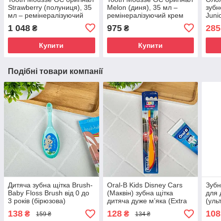
Strawberry (полуниця), 35
Melon (диня), 35 мл –
зубн
мл – ремінералізуючий
ремінералізуючий крем
Juni
крем для зубів, від
для зубів, від чутливості,
200 
1 048
975
285
₴
₴
чутливості, без фтору
без фтору
Купити
Купити
Подібні товари компанії
Дитяча зубна щітка Brush-
Oral-B Kids Disney Cars
Зубн
Baby Floss Brush від 0 до
(Маквін) зубна щітка
для 
3 років (бірюзова)
дитяча дуже м’яка (Extra
(уль
Soft), від 3 років, 1 шт
пшен
138
128
108
₴
₴
159 ₴
134 ₴
син