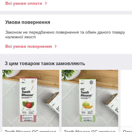
Всі умови оплати
Умови повернення
Законом не передбачено повернення та обмін даного товару
належної якості
Всі умови повернення
З цим товаром також замовляють
Tooth Mousse GC оригінал
Tooth Mousse GC оригінал
Олол