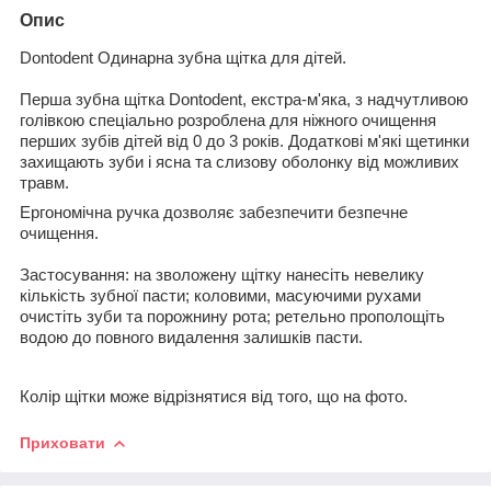
Опис
Dontodent Одинарна зубна щітка для дітей.
Перша зубна щітка Dontodent, екстра-м'яка, з надчутливою
голівкою спеціально розроблена для ніжного очищення
перших зубів дітей від 0 до 3 років. Додаткові м'які щетинки
захищають зуби і ясна та слизову оболонку від можливих
травм.
Ергономічна ручка дозволяє забезпечити безпечне
очищення.
Застосування: на зволожену щітку нанесіть невелику
кількість зубної пасти; коловими, масуючими рухами
очистіть зуби та порожнину рота; ретельно прополощіть
водою до повного видалення залишків пасти.
Колір щітки може відрізнятися від того, що на фото.
Приховати