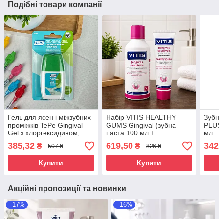
Подібні товари компанії
Гель для ясен і міжзубних
Набір VITIS HEALTHY
Зубн
проміжків TePe Gingival
GUMS Gingival (зубна
PLUS
Gel з хлоргексидином,
паста 100 мл +
мл
ксилітом і фтором, 20 мл
ополіскувач 500 мл)
385,32
619,50
342
₴
₴
507 ₴
826 ₴
Купити
Купити
Акційні пропозиції та новинки
–17%
–16%