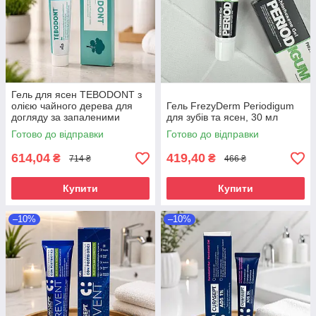
Гель для ясен TEBODONT з
олією чайного дерева для
Гель FrezyDerm Periodigum
догляду за запаленими
для зубів та ясен, 30 мл
яснами, 18 мл, Швейцарія
Готово до відправки
Готово до відправки
614,04
419,40
₴
₴
714 ₴
466 ₴
Купити
Купити
–10%
–10%