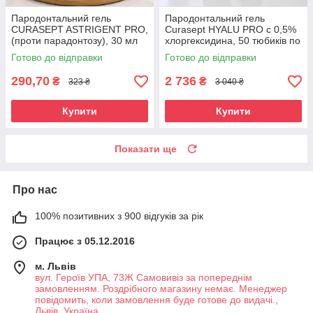
Пародонтальний гель
Пародонтальний гель
CURASEPT ASTRIGENT PRO,
Curasept HYALU PRO с 0,5%
(проти парадонтозу), 30 мл
хлоргексидина, 50 тюбиків по
5 мл
Готово до відправки
Готово до відправки
290,70
2 736
₴
₴
323 ₴
3 040 ₴
Купити
Купити
Показати ще
Про нас
100% позитивних з 900 відгуків за рік
Працює з 05.12.2016
м. Львів
вул. Героїв УПА, 73Ж Самовивіз за попереднім
замовленням. Роздрібного магазину немає. Менеджер
повідомить, коли замовлення буде готове до видачі.,
Львів, Україна