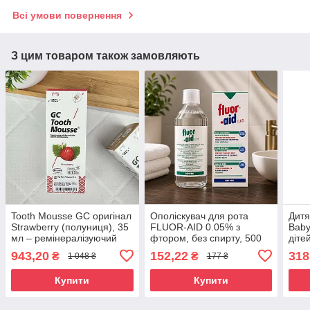
Всі умови повернення
З цим товаром також замовляють
Tooth Mousse GC оригінал
Ополіскувач для рота
Дитя
Strawberry (полуниця), 35
FLUOR-AID 0.05% з
Baby
мл – ремінералізуючий
фтором, без спирту, 500
дітей
крем для зубів, від
мл — для дітей від 6 років
фтор
943,20
152,22
318
₴
₴
1 048 ₴
177 ₴
чутливості, без фтору
і дорослих
яблу
Купити
Купити