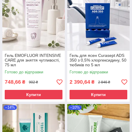
Гель EMOFLUOR INTENSIVE
Гель для ясен Curasept ADS
CARE для зняття чутливості,
350 з 0,5% хлоргексидину, 50
75 мл
тюбиків по 5 мл
Готово до відправки
Готово до відправки
748,66
2 390,64
₴
₴
902 ₴
2 846 ₴
Купити
Купити
–14%
–10%