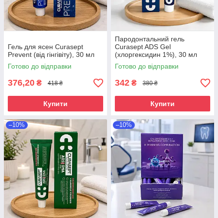
Пародонтальний гель
Гель для ясен Curasept
Curasept ADS Gel
Prevent (від гінгівіту), 30 мл
(хлоргексидин 1%), 30 мл
Готово до відправки
Готово до відправки
376,20
342
₴
₴
418 ₴
380 ₴
Купити
Купити
–10%
–10%