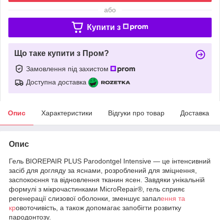
або
Купити з
Що таке купити з Пром?
Замовлення під захистом
Доступна доставка
Опис
Характеристики
Відгуки про товар
Доставка
Опис
Гель BIOREPAIR PLUS Parodontgel Intensive — це інтенсивний
засіб для догляду за яснами, розроблений для зміцнення,
заспокоєння та відновлення тканин ясен. Завдяки унікальній
формулі з мікрочастинками MicroRepair®, гель сприяє
регенерації слизової оболонки, зменшує запал
ення та
кр
овоточивість, а також допомагає запобігти розвитку
пародонтозу.