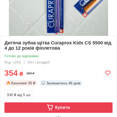
Дитяча зубна щітка Curaprox Kids CS 5500 від
4 до 12 років фіолетова
Готово до відправки
Код: c203
Опт і роздріб
354
₴
389 ₴
Економія
35 ₴
Залишилось
46 днів
330 ₴
від 5 шт.
Купити
або