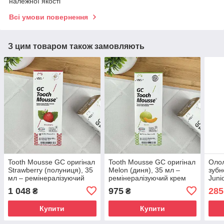
належної якості
Всі умови повернення
З цим товаром також замовляють
Tooth Mousse GC оригінал
Tooth Mousse GC оригінал
Олол
Strawberry (полуниця), 35
Melon (диня), 35 мл –
зубн
мл – ремінералізуючий
ремінералізуючий крем
Juni
крем для зубів, від
для зубів, від чутливості,
200 
1 048
975
285
₴
₴
чутливості, без фтору
без фтору
Купити
Купити