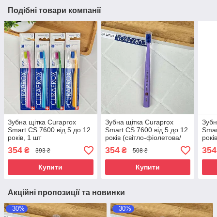
Подібні товари компанії
Зубна щітка Curaprox
Зубна щітка Curaprox
Зубн
Smart CS 7600 від 5 до 12
Smart CS 7600 від 5 до 12
Smar
років, 1 шт
років (світло-фіолетова/
рокі
синя), 1 шт
354
354
354
₴
₴
393 ₴
508 ₴
Купити
Купити
Акційні пропозиції та новинки
–30%
–30%