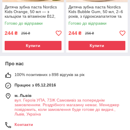
Дитяча зубна паста Nordics
Дитяча зубна паста Nordics
Kids Orange, 50 мл — з
Kids Bubble Gum, 50 мл, 2–6
кальцієм та вітаміном B12,
років, з гідроксиапатитом та
без фтору, цитрусовий смак,
кальцієм, без фтору, зі
Готово до відправки
Готово до відправки
від 0 до 4+ років
смаком жувальної гумки
244
244
₴
₴
256 ₴
256 ₴
Купити
Купити
Про нас
100% позитивних з 898 відгуків за рік
Працює з 05.12.2016
м. Львів
вул. Героїв УПА, 73Ж Самовивіз за попереднім
замовленням. Роздрібного магазину немає. Менеджер
повідомить, коли замовлення буде готове до видачі.,
Львів, Україна
Контакти