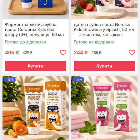
Ферментна дитяча зубна
Дитяча зубна паста Nordics
паста Curaprox Kids без
Kids Strawberry Splash, 50 мл
фтору (0+), полуниця, 60 мл
— з ксилітом, кальцієм і
— догляд з перших зубів від
пробіотиком, без фтору, від 0
Готово до відправки
Готово до відправки
народження
до 12 років
405
244
₴
₴
425 ₴
256 ₴
Купити
Купити
–5%
–5%