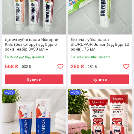
Дитячі зубні пасти Biorepair
Дитяча зубна паста
Kids (без фтору) від 0 до 6
BIOREPAIR Junior (від 6 до 12
років, набір 3×50 мл –
років), 75 мл
полуниця, персик, виноград
Готово до відправки
Готово до відправки
568
260
₴
₴
632 ₴
281 ₴
Купити
Купити
–5%
–5%