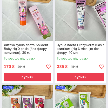
Дитяча зубна паста Solident
Зубна паста FrezyDerm Kids з
Baby від 0 років (без фтору,
ксилітом (від 6 місяців) без
полуниця), 30 мл
фтору, 40 мл
Готово до відправки
Готово до відправки
170
385
₴
₴
204 ₴
454 ₴
Купити
Купити
–10%
–7%