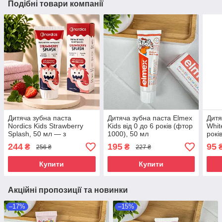
Подібні товари компанії
Дитяча зубна паста
Дитяча зубна паста Elmex
Дитя
Nordics Kids Strawberry
Kids від 0 до 6 років (фтор
Whit
Splash, 50 мл — з
1000), 50 мл
рокі
ксилітом, кальцієм і
244
195
95
₴
₴
256 ₴
227 ₴
пробіотиком, без фтору,
від 0 до 12 років
Купити
Купити
Акційні пропозиції та новинки
–17%
–15%