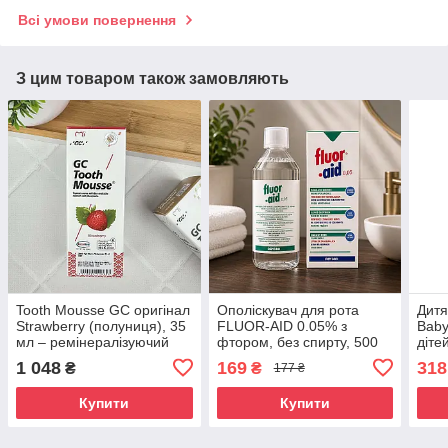
Всі умови повернення
З цим товаром також замовляють
Tooth Mousse GC оригінал
Ополіскувач для рота
Дитя
Strawberry (полуниця), 35
FLUOR-AID 0.05% з
Baby
мл – ремінералізуючий
фтором, без спирту, 500
дітей
крем для зубів, від
мл — для дітей від 6 років
фтор
1 048
169
318
₴
₴
177 ₴
чутливості, без фтору
і дорослих
яблу
Купити
Купити