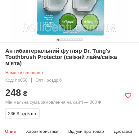
Антибактеріальний футляр Dr. Tung's
Toothbrush Protector (свіжий лайм/свіжа
м'ята)
Немає в наявності
Код: hb058
Опт і роздріб
248
₴
Мінімальна сума замовлення на сайті — 300 ₴
236 ₴
від 5 шт.
Опис
Характеристики
Відгуки про товар
Доставка