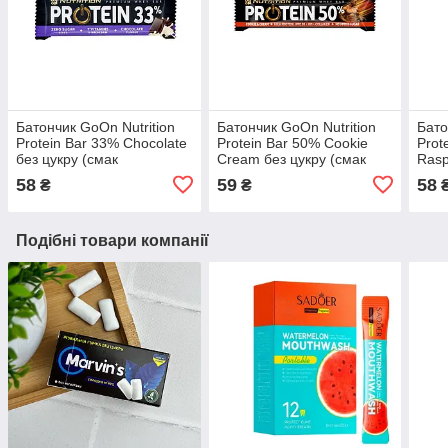
Батончик GoOn Nutrition
Батончик GoOn Nutrition
Бато
Protein Bar 33% Chocolate
Protein Bar 50% Cookie
Prot
без цукру (смак
Cream без цукру (смак
Rasp
шоколаду), 50 г
печива та крему), 40 г
вані
58
59
58
₴
₴
Подібні товари компанії