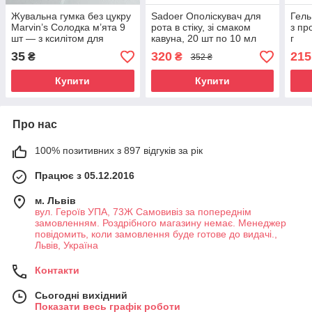
Жувальна гумка без цукру
Sadoer Ополіскувач для
Гель
Marvin’s Cолодка м’ята 9
рота в стіку, зі смаком
з пр
шт — з ксилітом для
кавуна, 20 шт по 10 мл
г
захисту від карієсу та
35
320
215
₴
₴
352 ₴
свіжого подиху
Купити
Купити
Про нас
100% позитивних з 897 відгуків за рік
Працює з 05.12.2016
м. Львів
вул. Героїв УПА, 73Ж Самовивіз за попереднім
замовленням. Роздрібного магазину немає. Менеджер
повідомить, коли замовлення буде готове до видачі.,
Львів, Україна
Контакти
Сьогодні вихідний
Показати весь графік роботи