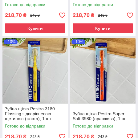
Готово до відправки
Готово до відправки
218,70
218,70
₴
₴
243 ₴
243 ₴
Купити
Купити
–10%
–10%
Зубна щітка Pesitro 3180
Flossing з дворівневою
Зубна щітка Pesitro Super
щетиною (жовта), 1 шт
Soft 3980 (оранжева), 1 шт
Готово до відправки
Готово до відправки
218,70
218,70
₴
₴
243 ₴
243 ₴