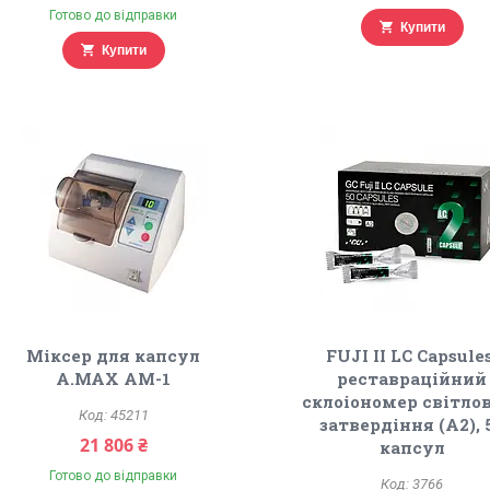
Готово до відправки
Купити
Купити
Міксер для капсул
FUJI II LC Capsules
A.MAX AM-1
реставраційний
склоіономер світло
45211
затвердіння (А2), 
21 806 ₴
капсул
Готово до відправки
3766