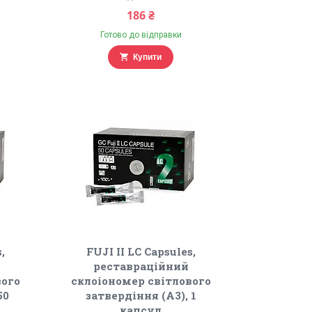
186 ₴
Готово до відправки
Купити
,
FUJI II LC Capsules,
реставраційний
вого
склоіономер світлового
50
затвердіння (А3), 1
капсул