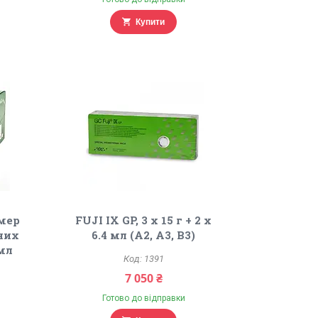
Купити
омер
FUJI IX GP, 3 х 15 г + 2 х
чних
6.4 мл (A2, A3, B3)
 мл
1391
7 050 ₴
Готово до відправки