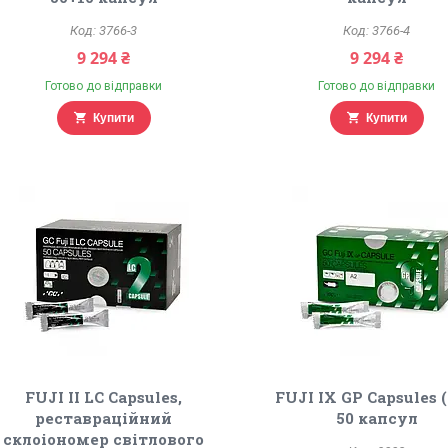
3766-3
3766-4
9 294 ₴
9 294 ₴
Готово до відправки
Готово до відправки
Купити
Купити
FUJI II LC Capsules,
FUJI IX GP Capsules (
реставраційний
50 капсул
склоіономер світлового