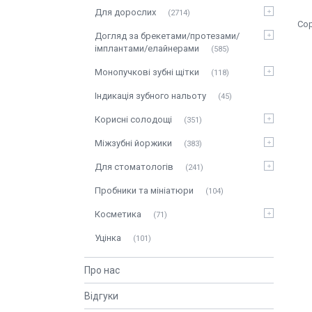
Для дорослих
2714
Догляд за брекетами/протезами/
імплантами/елайнерами
585
Монопучкові зубні щітки
118
Індикація зубного нальоту
45
Корисні солодощі
351
Міжзубні йоржики
383
Для стоматологів
241
Пробники та мініатюри
104
Косметика
71
Уцінка
101
Про нас
Відгуки