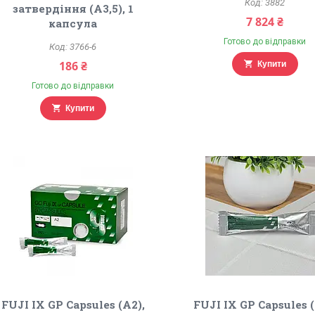
3882
затвердіння (А3,5), 1
7 824 ₴
капсула
Готово до відправки
3766-6
186 ₴
Купити
Готово до відправки
Купити
FUJI IX GP Capsules (A2),
FUJI IX GP Capsules (