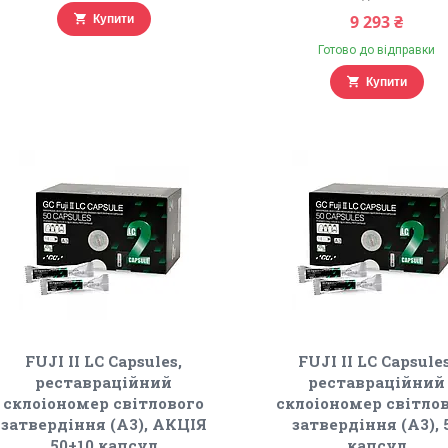
9 293 ₴
Купити
Готово до відправки
Купити
FUJI II LC Capsules,
FUJI II LC Capsules
реставраційний
реставраційний
склоіономер світлового
склоіономер світло
затвердіння (А3), АКЦІЯ
затвердіння (А3), 
50+10 капсул
капсул