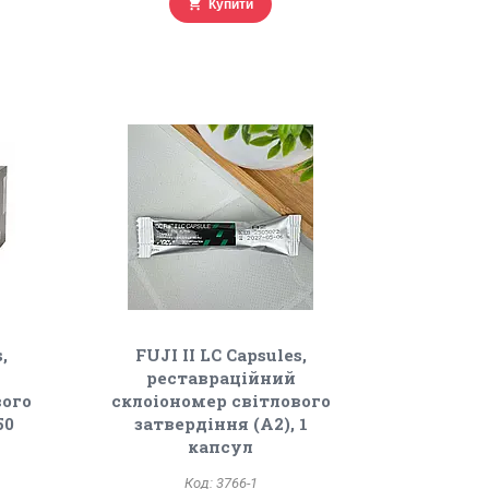
Купити
,
FUJI II LC Capsules,
реставраційний
вого
склоіономер світлового
50
затвердіння (А2), 1
капсул
3766-1