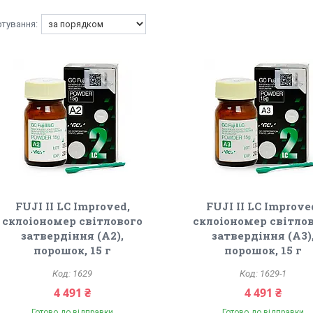
FUJI II LC Improved,
FUJI II LC Improve
склоіономер світлового
склоіономер світло
затвердіння (A2),
затвердіння (A3)
порошок, 15 г
порошок, 15 г
1629
1629-1
4 491 ₴
4 491 ₴
Готово до відправки
Готово до відправки