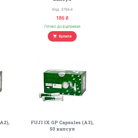
3766-6
186 ₴
Готово до відправки
Купити
A2),
FUJI IX GP Capsules (A3),
50 капсул