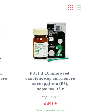
d,
FUJI II LC Improved,
вого
склоіономер світлового
,
затвердіння (В3),
порошок, 15 г
1629-3
4 491 ₴
Готово до відправки