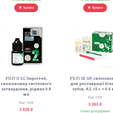
Купити
Купити
FUJI II LC Improved,
FUJI IX GP, склоіон
склоіономер світлового
для реставрації бі
затвердіння, рідина 6.8
зубів, A3, 15 г + 6.4
мл
1390
1628
3 263 ₴
3 828 ₴
Готово до відправки