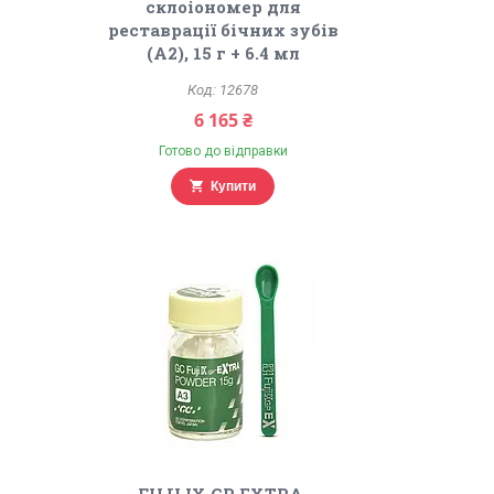
склоіономер для
реставрації бічних зубів
(A2), 15 г + 6.4 мл
12678
6 165 ₴
Готово до відправки
Купити