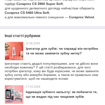
підійде
Curaprox CS 3960 Super Soft
,
для щоденного делікатного догляду найчастіше обирають
Curaprox CS 5460 Ultra Soft
,
а для максимально ніжного очищення —
Curaprox Velvet
.
Інші статті рубрики
11.06.2026
Іригатор для зубів: чи справді він потрібен
та чи може замінити зубну нитку?
Іригатори стають дедалі популярнішими, але чи дійсно вони
необхідні кожному? У цій статті розбираємося, для чого
потрібен іригатор, кому він буде корисним, чи може замінити
зубну нитку або міжзубні йоржики, а також як правильно ним
користуватися, щоб не нашкодити яснам.
17.03.2026
Індикація зубного нальоту: як побачити те,
що не видно під час чищення зубів