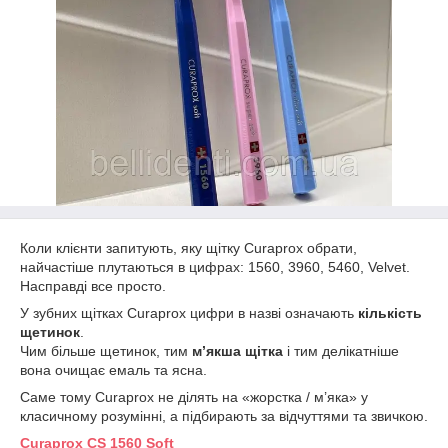
Коли клієнти запитують, яку щітку Curaprox обрати,
найчастіше плутаються в цифрах: 1560, 3960, 5460, Velvet.
Насправді все просто.
У зубних щітках Curaprox цифри в назві означають
кількість
щетинок
.
Чим більше щетинок, тим
м’якша щітка
і тим делікатніше
вона очищає емаль та ясна.
Саме тому Curaprox не ділять на «жорстка / м’яка» у
класичному розумінні, а підбирають за відчуттями та звичкою.
Curaprox CS 1560 Soft