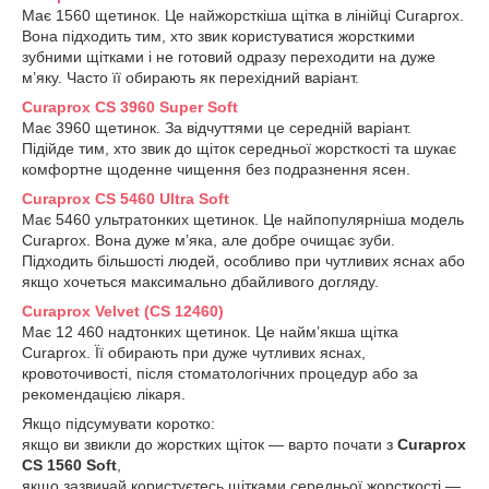
Має 1560 щетинок. Це найжорсткіша щітка в лінійці Curaprox.
Вона підходить тим, хто звик користуватися жорсткими
зубними щітками і не готовий одразу переходити на дуже
м’яку. Часто її обирають як перехідний варіант.
Curaprox CS 3960 Super Soft
Має 3960 щетинок. За відчуттями це середній варіант.
Підійде тим, хто звик до щіток середньої жорсткості та шукає
комфортне щоденне чищення без подразнення ясен.
Curaprox CS 5460 Ultra Soft
Має 5460 ультратонких щетинок. Це найпопулярніша модель
Curaprox. Вона дуже м’яка, але добре очищає зуби.
Підходить більшості людей, особливо при чутливих яснах або
якщо хочеться максимально дбайливого догляду.
Curaprox Velvet (CS 12460)
Має 12 460 надтонких щетинок. Це найм’якша щітка
Curaprox. Її обирають при дуже чутливих яснах,
кровоточивості, після стоматологічних процедур або за
рекомендацією лікаря.
Якщо підсумувати коротко:
якщо ви звикли до жорстких щіток — варто почати з
Curaprox
CS 1560 Soft
,
якщо зазвичай користуєтесь щітками середньої жорсткості —